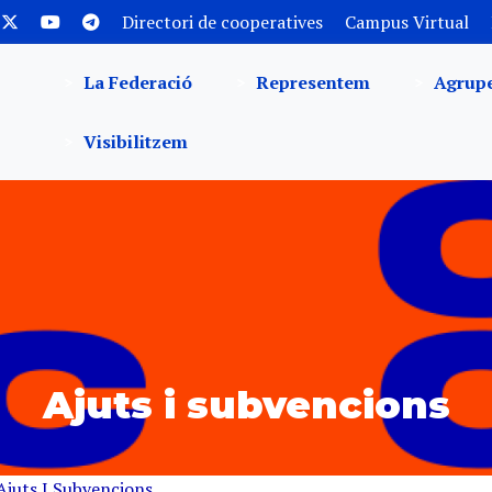
Directori de cooperatives
Campus Virtual
La Federació
Representem
Agrup
Visibilitzem
Ajuts i subvencions
Ajuts I Subvencions