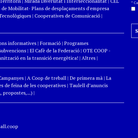
Territoris
|
Mirada Diversitat i Interseccionalitat
|
CEL
*
Cam
 de Mobilitat- Plans de desplaçaments d'empresa
Tecnològiques
|
Cooperatives de Comunicació
|
ons informatives
|
Formació
|
Programes
 subvencions
|
El Cafè de la Federació
|
OTE COOP -
ització en la transició energètica!
|
Altres
|
Campanyes
|
A Coop de treball
|
De primera mà
|
La
s de feina de les cooperatives
|
Taulell d’anuncis
 propostes,...)
|
all.coop