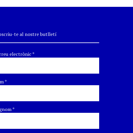
scriu-te al nostre butlletí
rreu electrònic
*
om
*
gnom
*