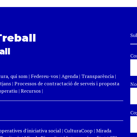
Treball
Sub
all
Co
tura, qui som
|
Federeu-vos
|
Agenda
|
Transparència
|
tjans
|
Processos de contractació de serveis i proposta
N
peratiu
|
Recursos
|
Co
peratives d'iniciativa social
|
CulturaCoop
|
Mirada