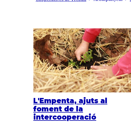
Fil d'ariadna
L'Empenta, ajuts al
foment de la
intercooperació