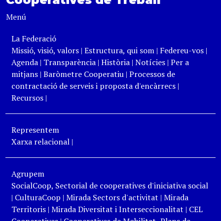
Menú
La Federació
Missió, visió, valors
|
Estructura, qui som
|
Federeu-vos
|
Agenda
|
Transparència
|
Història
|
Notícies
|
Per a
mitjans
|
Baròmetre Cooperatiu
|
Processos de
contractació de serveis i proposta d'encàrrecs
|
Recursos
|
Representem
Xarxa relacional
|
Agrupem
SocialCoop, Sectorial de cooperatives d'iniciativa social
|
CulturaCoop
|
Mirada Sectors d'activitat
|
Mirada
Territoris
|
Mirada Diversitat i Interseccionalitat
|
CEL
Cooperatives
|
Cooperatives de Mobilitat- Plans de