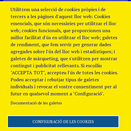
Utilitzem una selecció de cookies pròpies i de
tercers a les pàgines d'aquest lloc web: Cookies
essencials, que són necessàries per utilitzar el lloc
web; cookies funcionals, que proporcionen una
millor facilitat d'ús en utilitzar el lloc web; galetes
de rendiment, que fem servir per generar dades
agregades sobre l'ús del lloc web i estadístiques; i
galetes de màrqueting, que s'utilitzen per mostrar
contingut i publicitat rellevants. Si escolliu
"ACCEPTA TOT", accepteu l'ús de totes les cookies.
Podeu acceptar i rebutjar tipus de galetes
individuals i revocar el vostre consentiment per al
futur en qualsevol moment a "Configuració".
Documentació de les galetes
CONFIGURACIÓ DE LES COOKIES
Segueix-nos
Avis Legal i Política de