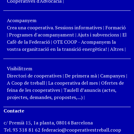
Cooperatives d'Advocacia
|
Acompanyem
Crea una cooperativa. Sessions informatives
|
Formació
|
Programes d'acompanyament
|
Ajuts i subvencions
|
El
Cafè de la Federació
|
OTE COOP - Acompanyem la
vostra organització en la transició energètica!
|
Altres
|
Visibilitzem
Directori de cooperatives
|
De primera mà
|
Campanyes
|
A Coop de treball
|
La cooperativa del mes
|
Ofertes de
feina de les cooperatives
|
Taulell d’anuncis (actes,
projectes, demandes, propostes,...)
|
Contacte
c/ Premià 15, 1a planta, 08014 Barcelona
Tel. 93 318 81 62 federacio@cooperativestreball.coop