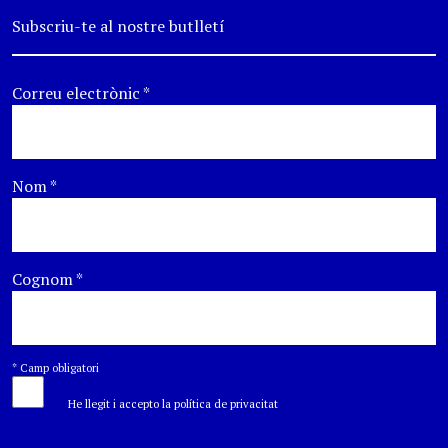
Subscriu-te al nostre butlletí
Correu electrònic
*
Nom
*
Cognom
*
*
Camp obligatori
He llegit i accepto la política de privacitat