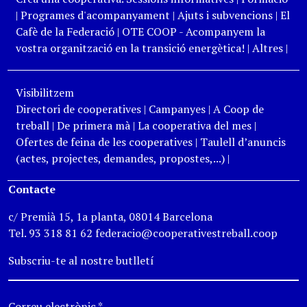
|
Programes d'acompanyament
|
Ajuts i subvencions
|
El
Cafè de la Federació
|
OTE COOP - Acompanyem la
vostra organització en la transició energètica!
|
Altres
|
Visibilitzem
Directori de cooperatives
|
Campanyes
|
A Coop de
treball
|
De primera mà
|
La cooperativa del mes
|
Ofertes de feina de les cooperatives
|
Taulell d’anuncis
(actes, projectes, demandes, propostes,...)
|
Contacte
c/ Premià 15, 1a planta, 08014 Barcelona
Tel. 93 318 81 62 federacio@cooperativestreball.coop
Subscriu-te al nostre butlletí
Correu electrònic
*