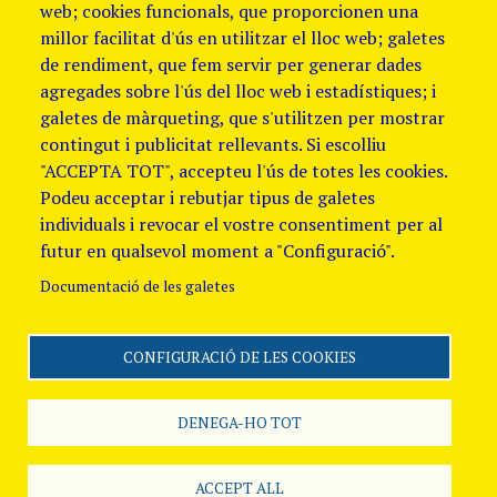
web; cookies funcionals, que proporcionen una
millor facilitat d'ús en utilitzar el lloc web; galetes
de rendiment, que fem servir per generar dades
agregades sobre l'ús del lloc web i estadístiques; i
galetes de màrqueting, que s'utilitzen per mostrar
contingut i publicitat rellevants. Si escolliu
"ACCEPTA TOT", accepteu l'ús de totes les cookies.
Podeu acceptar i rebutjar tipus de galetes
individuals i revocar el vostre consentiment per al
futur en qualsevol moment a "Configuració".
Documentació de les galetes
CONFIGURACIÓ DE LES COOKIES
Segueix-nos
Avis Legal i Política de
galetes
Política de
DENEGA-HO TOT
Privacitat
Canal
de denúncies
ACCEPT ALL