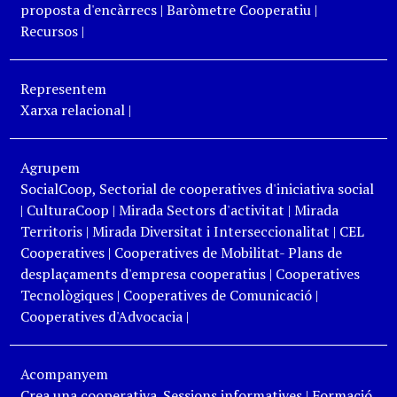
proposta d'encàrrecs
|
Baròmetre Cooperatiu
|
Recursos
|
Representem
Xarxa relacional
|
Agrupem
SocialCoop, Sectorial de cooperatives d'iniciativa social
|
CulturaCoop
|
Mirada Sectors d'activitat
|
Mirada
Territoris
|
Mirada Diversitat i Interseccionalitat
|
CEL
Cooperatives
|
Cooperatives de Mobilitat- Plans de
desplaçaments d'empresa cooperatius
|
Cooperatives
Tecnològiques
|
Cooperatives de Comunicació
|
Cooperatives d'Advocacia
|
Acompanyem
Crea una cooperativa. Sessions informatives
|
Formació