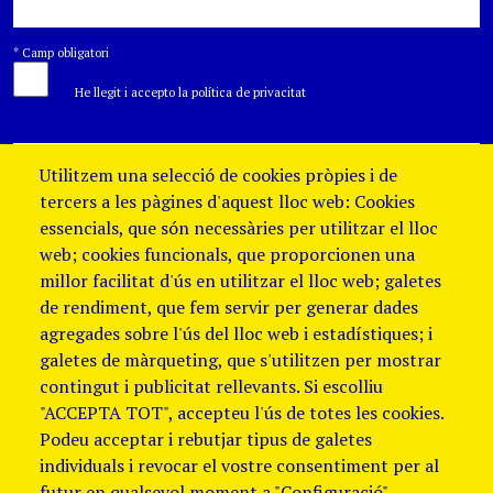
*
Camp obligatori
He llegit i accepto la política de privacitat
Utilitzem una selecció de cookies pròpies i de
tercers a les pàgines d'aquest lloc web: Cookies
essencials, que són necessàries per utilitzar el lloc
web; cookies funcionals, que proporcionen una
millor facilitat d'ús en utilitzar el lloc web; galetes
de rendiment, que fem servir per generar dades
agregades sobre l'ús del lloc web i estadístiques; i
galetes de màrqueting, que s'utilitzen per mostrar
contingut i publicitat rellevants. Si escolliu
"ACCEPTA TOT", accepteu l'ús de totes les cookies.
Podeu acceptar i rebutjar tipus de galetes
individuals i revocar el vostre consentiment per al
futur en qualsevol moment a "Configuració".