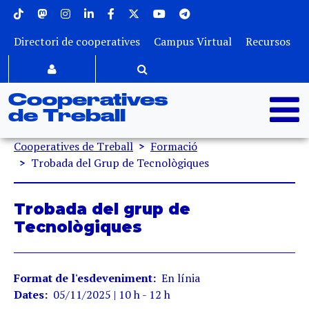
Menu superior
Vés al contingut
Directori de cooperatives
Campus Virtual
Recursos
Cooperatives
de Treball
Fil d'ariadna
Cooperatives de Treball
Formació
Trobada del Grup de Tecnològiques
Trobada del grup de
Tecnològiques
Format de l'esdeveniment
En línia
Dates
05/11/2025 | 10 h - 12 h