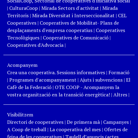
SocialCoop, Sectorial de cooperatives d'iniciativa social
|
CulturaCoop
|
Mirada Sectors d'activitat
|
Mirada
Territoris
|
Mirada Diversitat i Interseccionalitat
|
CEL
Cooperatives
|
Cooperatives de Mobilitat- Plans de
desplaçaments d'empresa cooperatius
|
Cooperatives
Tecnològiques
|
Cooperatives de Comunicació
|
Cooperatives d'Advocacia
|
Acompanyem
Crea una cooperativa. Sessions informatives
|
Formació
|
Programes d'acompanyament
|
Ajuts i subvencions
|
El
Cafè de la Federació
|
OTE COOP - Acompanyem la
vostra organització en la transició energètica!
|
Altres
|
Visibilitzem
Directori de cooperatives
|
De primera mà
|
Campanyes
|
A Coop de treball
|
La cooperativa del mes
|
Ofertes de
feina de les cooperatives
|
Taulell d’anuncis (actes,