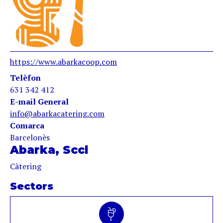
https://www.abarkacoop.com
Telèfon
631 342 412
E-mail General
info@abarkacatering.com
Comarca
Barcelonès
Abarka, Sccl
Càtering
Sectors