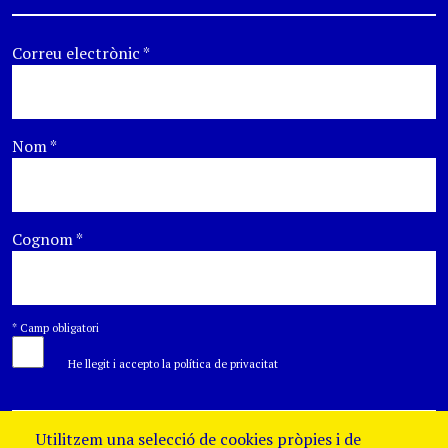
Correu electrònic
*
Nom
*
Cognom
*
*
Camp obligatori
He llegit i accepto la política de privacitat
Utilitzem una selecció de cookies pròpies i de