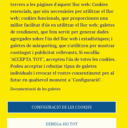
tercers a les pàgines d'aquest lloc web: Cookies
essencials, que són necessàries per utilitzar el lloc
web; cookies funcionals, que proporcionen una
millor facilitat d'ús en utilitzar el lloc web; galetes
de rendiment, que fem servir per generar dades
agregades sobre l'ús del lloc web i estadístiques; i
galetes de màrqueting, que s'utilitzen per mostrar
contingut i publicitat rellevants. Si escolliu
"ACCEPTA TOT", accepteu l'ús de totes les cookies.
Podeu acceptar i rebutjar tipus de galetes
individuals i revocar el vostre consentiment per al
futur en qualsevol moment a "Configuració".
Documentació de les galetes
CONFIGURACIÓ DE LES COOKIES
Segueix-nos
Avis Legal i Política de
galetes
Política de
DENEGA-HO TOT