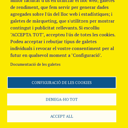
millor facilitat d'ús en utilitzar el lloc web; galetes
de rendiment, que fem servir per generar dades
agregades sobre l'ús del lloc web i estadístiques; i
galetes de màrqueting, que s'utilitzen per mostrar
contingut i publicitat rellevants. Si escolliu
"ACCEPTA TOT", accepteu l'ús de totes les cookies.
Podeu acceptar i rebutjar tipus de galetes
individuals i revocar el vostre consentiment per al
futur en qualsevol moment a "Configuració".
Documentació de les galetes
CONFIGURACIÓ DE LES COOKIES
Segueix-nos
Avis Legal i Política de
galetes
Política de
DENEGA-HO TOT
Privacitat
Canal
de denúncies
ACCEPT ALL