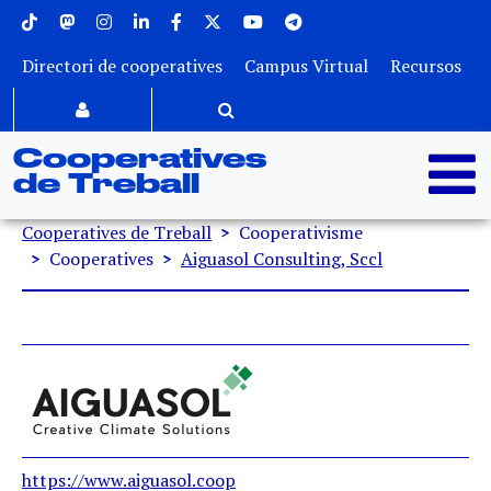
Menu superior
Vés al contingut
Directori de cooperatives
Campus Virtual
Recursos
Cooperatives
de Treball
Fil d'ariadna
Cooperatives de Treball
Cooperativisme
Cooperatives
Aiguasol Consulting, Sccl
https://www.aiguasol.coop