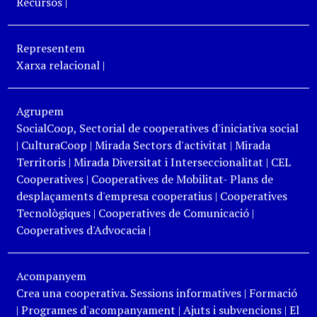
Recursos
|
Representem
Xarxa relacional
|
Agrupem
SocialCoop, Sectorial de cooperatives d'iniciativa social
|
CulturaCoop
|
Mirada Sectors d'activitat
|
Mirada
Territoris
|
Mirada Diversitat i Interseccionalitat
|
CEL
Cooperatives
|
Cooperatives de Mobilitat- Plans de
desplaçaments d'empresa cooperatius
|
Cooperatives
Tecnològiques
|
Cooperatives de Comunicació
|
Cooperatives d'Advocacia
|
Acompanyem
Crea una cooperativa. Sessions informatives
|
Formació
|
Programes d'acompanyament
|
Ajuts i subvencions
|
El