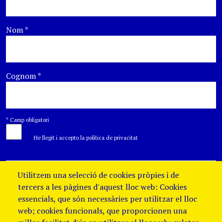
Nom
*
Cognom
*
*
Camp obligatori
He llegit i accepto la política de privacitat
Utilitzem una selecció de cookies pròpies i de
tercers a les pàgines d'aquest lloc web: Cookies
essencials, que són necessàries per utilitzar el lloc
web; cookies funcionals, que proporcionen una