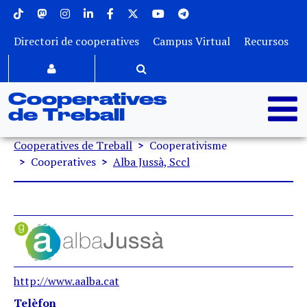
Menu superior
Vés al contingut
Directori de cooperatives
Campus Virtual
Recursos
Cooperatives
de Treball
Fil d'ariadna
Cooperatives de Treball
Cooperativisme
Cooperatives
Alba Jussà, Sccl
http://www.aalba.cat
Telèfon