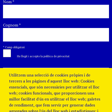
Nom
*
Cognom
*
*
Camp obligatori
He llegit i accepto la política de privacitat
Utilitzem una selecció de cookies pròpies i de
tercers a les pàgines d'aquest lloc web: Cookies
essencials, que són necessàries per utilitzar el lloc
web; cookies funcionals, que proporcionen una
millor facilitat d'ús en utilitzar el lloc web; galetes
de rendiment, que fem servir per generar dades
agregades sobre l'ús del lloc web i estadístiques; i