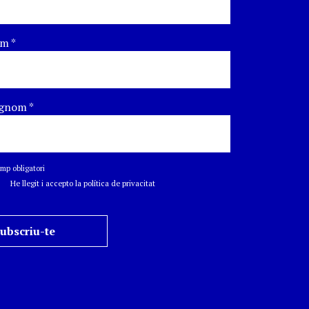
om
*
gnom
*
p obligatori
He llegit i accepto la política de privacitat