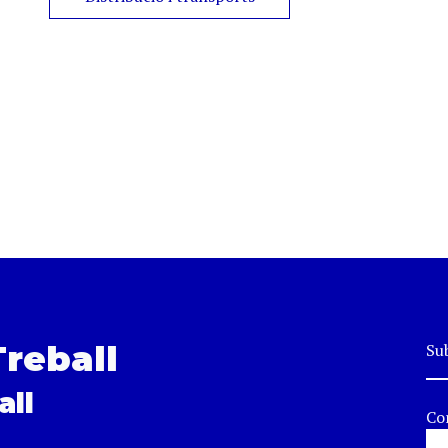
Treball
Sub
all
Co