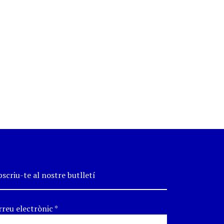
scriu-te al nostre butlletí
rreu electrònic
*