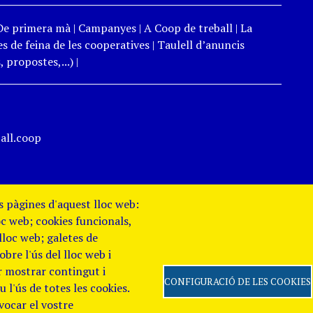
De primera mà
|
Campanyes
|
A Coop de treball
|
La
s de feina de les cooperatives
|
Taulell d’anuncis
 propostes,...)
|
all.coop
es pàgines d'aquest lloc web:
oc web; cookies funcionals,
 lloc web; galetes de
re l'ús del lloc web i
er mostrar contingut i
CONFIGURACIÓ DE LES COOKIES
 l'ús de totes les cookies.
evocar el vostre