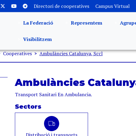
Directori de cooperatives
Campus Virtual
La Federació
Representem
Agrup
Visibilitzem
Cooperatives
Ambulàncies Catalunya, Sccl
Ambulàncies Catalunya
Transport Sanitari En Ambulancia.
Sectors
Distribució i transports