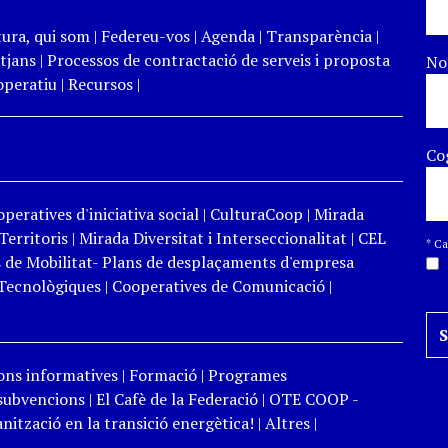
tura, qui som
|
Federeu-vos
|
Agenda
|
Transparència
|
tjans
|
Processos de contractació de serveis i proposta
N
peratiu
|
Recursos
|
Co
peratives d'iniciativa social
|
CulturaCoop
|
Mirada
Territoris
|
Mirada Diversitat i Interseccionalitat
|
CEL
*
Cam
 de Mobilitat- Plans de desplaçaments d'empresa
Tecnològiques
|
Cooperatives de Comunicació
|
ons informatives
|
Formació
|
Programes
 subvencions
|
El Cafè de la Federació
|
OTE COOP -
ització en la transició energètica!
|
Altres
|