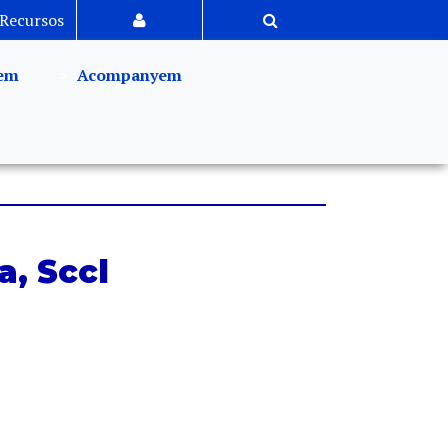
Recursos
em
Acompanyem
, Sccl