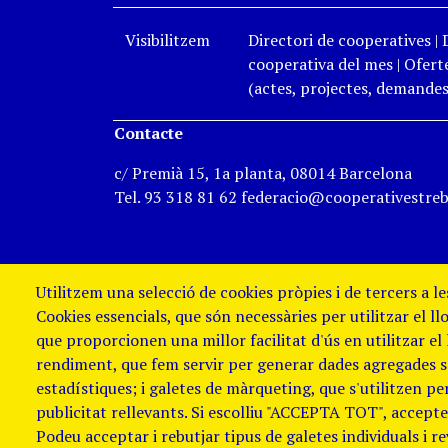
Visibilitzem
Directori de cooperatives
|
cooperativa del mes
|
Oferte
(actes, projectes, demandes,
Contacte
c/ Premià 15, 1a planta, 08014 Barcelona
Tel. 93 318 81 62 federacio@cooperativestreb
Utilitzem una selecció de cookies pròpies i de tercers a l
Cookies essencials, que són necessàries per utilitzar el ll
que proporcionen una millor facilitat d'ús en utilitzar el
rendiment, que fem servir per generar dades agregades sob
estadístiques; i galetes de màrqueting, que s'utilitzen p
publicitat rellevants. Si escolliu "ACCEPTA TOT", accepteu
Podeu acceptar i rebutjar tipus de galetes individuals i r