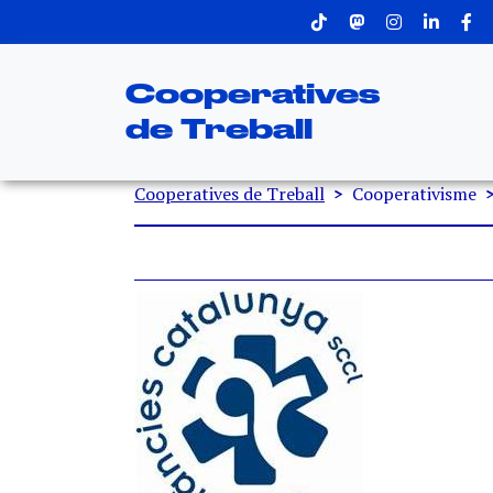
Menu superior
Vés al contingut
Cooperatives
de Treball
Fil d'ariadna
Cooperatives de Treball
Cooperativisme