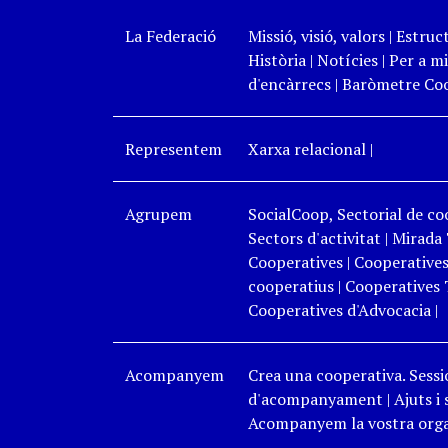
La Federació
Missió, visió, valors
|
Estruc
Història
|
Notícies
|
Per a mi
d'encàrrecs
|
Baròmetre Coo
Representem
Xarxa relacional
|
Agrupem
SocialCoop, Sectorial de coo
Sectors d'activitat
|
Mirada 
Cooperatives
|
Cooperatives
cooperatius
|
Cooperatives 
Cooperatives d'Advocacia
|
Acompanyem
Crea una cooperativa. Sessi
d'acompanyament
|
Ajuts i
Acompanyem la vostra organ