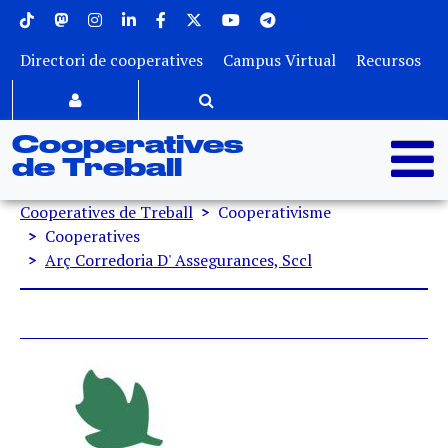
Menu superior
Vés al contingut
Directori de cooperatives
Campus Virtual
Recursos
Cooperatives
de Treball
Fil d'ariadna
Cooperatives de Treball
Cooperativisme
Cooperatives
Arç Corredoria D' Assegurances, Sccl