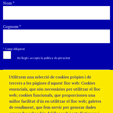
Nom
*
Cognom
*
*
Camp obligatori
He llegit i accepto la política de privacitat
Utilitzem una selecció de cookies pròpies i de
tercers a les pàgines d'aquest lloc web: Cookies
essencials, que són necessàries per utilitzar el lloc
web; cookies funcionals, que proporcionen una
millor facilitat d'ús en utilitzar el lloc web; galetes
de rendiment, que fem servir per generar dades