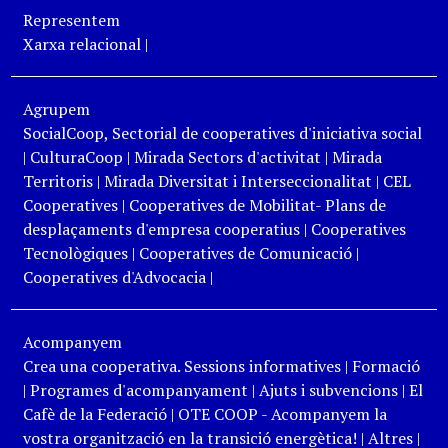
Representem
Xarxa relacional
|
Agrupem
SocialCoop, Sectorial de cooperatives d'iniciativa social
|
CulturaCoop
|
Mirada Sectors d'activitat
|
Mirada
Territoris
|
Mirada Diversitat i Interseccionalitat
|
CEL
Cooperatives
|
Cooperatives de Mobilitat- Plans de
desplaçaments d'empresa cooperatius
|
Cooperatives
Tecnològiques
|
Cooperatives de Comunicació
|
Cooperatives d'Advocacia
|
Acompanyem
Crea una cooperativa. Sessions informatives
|
Formació
|
Programes d'acompanyament
|
Ajuts i subvencions
|
El
Cafè de la Federació
|
OTE COOP - Acompanyem la
vostra organització en la transició energètica!
|
Altres
|