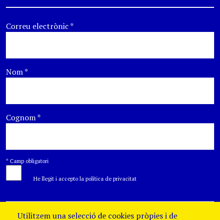
Correu electrònic
*
Nom
*
Cognom
*
*
Camp obligatori
He llegit i accepto la política de privacitat
Utilitzem una selecció de cookies pròpies i de