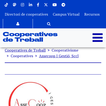
Menu superior
Vés al contingut
Directori de cooperatives
Campus Virtual
Recursos
Cooperatives
de Treball
Fil d'ariadna
Cooperatives de Treball
Cooperativisme
Cooperatives
Assecoop I Gestió, Sccl