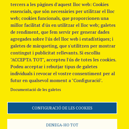
tercers a les pàgines d'aquest lloc web: Cookies
essencials, que són necessàries per utilitzar el lloc
web; cookies funcionals, que proporcionen una
millor facilitat d'ús en utilitzar el lloc web; galetes
de rendiment, que fem servir per generar dades
agregades sobre l'ús del lloc web i estadístiques; i
galetes de màrqueting, que s'utilitzen per mostrar
contingut i publicitat rellevants. Si escolliu
"ACCEPTA TOT", accepteu l'ús de totes les cookies.
Podeu acceptar i rebutjar tipus de galetes
individuals i revocar el vostre consentiment per al
futur en qualsevol moment a "Configuració".
Documentació de les galetes
CONFIGURACIÓ DE LES COOKIES
Segueix-nos
Avis Legal i Política de
galetes
Política de
DENEGA-HO TOT