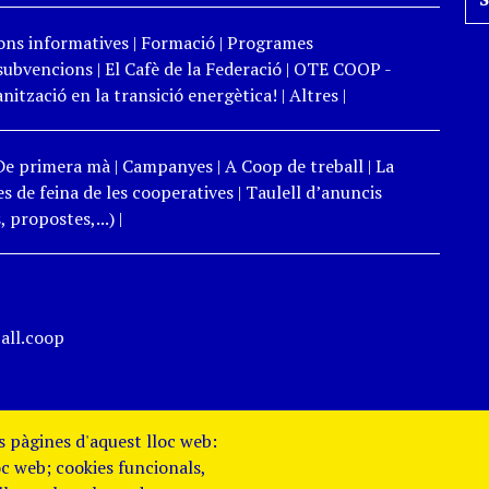
ons informatives
|
Formació
|
Programes
 subvencions
|
El Cafè de la Federació
|
OTE COOP -
ització en la transició energètica!
|
Altres
|
De primera mà
|
Campanyes
|
A Coop de treball
|
La
s de feina de les cooperatives
|
Taulell d’anuncis
 propostes,...)
|
all.coop
es pàgines d'aquest lloc web:
oc web; cookies funcionals,