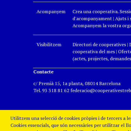
Acompanyem
Crea una cooperativa. Sessi
d'acompanyament
|
Ajuts i
Acompanyem la vostra organ
Visibilitzem
Directori de cooperatives
|
cooperativa del mes
|
Oferte
(actes, projectes, demandes,
Contacte
c/ Premià 15, 1a planta, 08014 Barcelona
Tel. 93 318 81 62 federacio@cooperativestreb
Utilitzem una selecció de cookies pròpies i de tercers a l
Cookies essencials, que són necessàries per utilitzar el ll