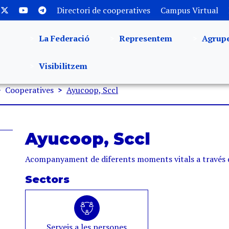
Directori de cooperatives
Campus Virtual
La Federació
Representem
Agrup
Visibilitzem
Cooperatives
Ayucoop, Sccl
Ayucoop, Sccl
Acompanyament de diferents moments vitals a través de 
Sectors
Serveis a les persones