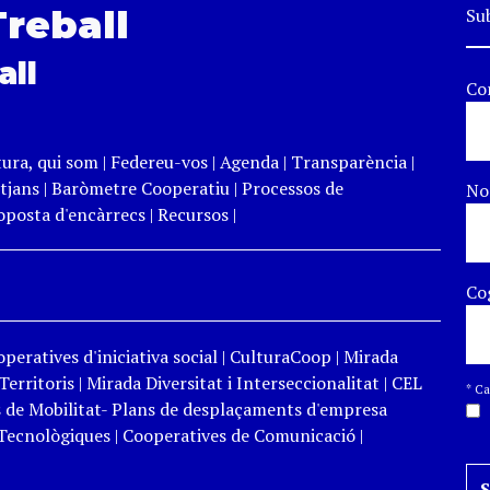
Treball
Sub
all
Co
tura, qui som
|
Federeu-vos
|
Agenda
|
Transparència
|
tjans
|
Baròmetre Cooperatiu
|
Processos de
N
roposta d'encàrrecs
|
Recursos
|
Co
peratives d'iniciativa social
|
CulturaCoop
|
Mirada
Territoris
|
Mirada Diversitat i Interseccionalitat
|
CEL
*
Cam
 de Mobilitat- Plans de desplaçaments d'empresa
Tecnològiques
|
Cooperatives de Comunicació
|