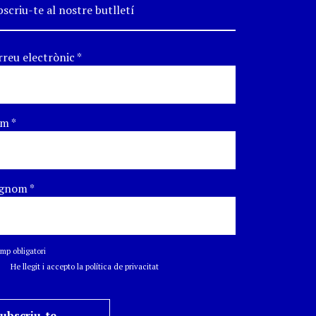
scriu-te al nostre butlletí
rreu electrònic
*
om
*
gnom
*
p obligatori
He llegit i accepto la política de privacitat