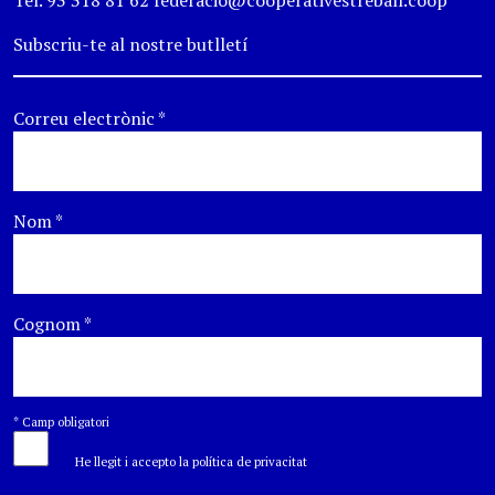
Tel. 93 318 81 62 federacio@cooperativestreball.coop
Subscriu-te al nostre butlletí
Correu electrònic
*
Nom
*
Cognom
*
*
Camp obligatori
He llegit i accepto la política de privacitat