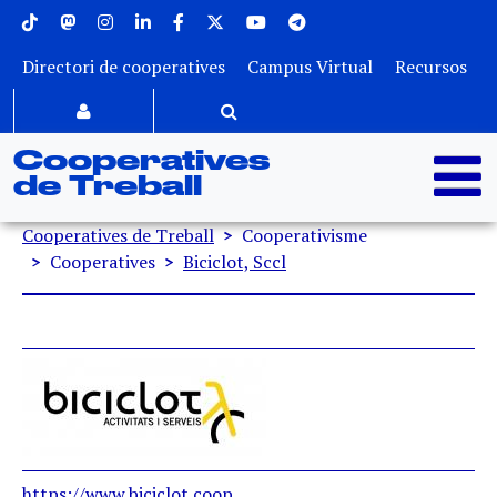
Menu superior
Vés al contingut
Directori de cooperatives
Campus Virtual
Recursos
Cooperatives
de Treball
Fil d'ariadna
Cooperatives de Treball
Cooperativisme
Cooperatives
Biciclot, Sccl
https://www.biciclot.coop