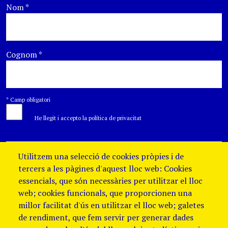
Nom
*
Cognom
*
*
Camp obligatori
He llegit i accepto la política de privacitat
Utilitzem una selecció de cookies pròpies i de
tercers a les pàgines d'aquest lloc web: Cookies
essencials, que són necessàries per utilitzar el lloc
web; cookies funcionals, que proporcionen una
millor facilitat d'ús en utilitzar el lloc web; galetes
de rendiment, que fem servir per generar dades