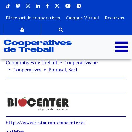
Menu superior
Vés al contingut
Directori de cooperatives
Campus Virtual
Recursos
Cooperatives
de Treball
Fil d'ariadna
Cooperatives de Treball
Cooperativisme
Cooperatives
Bioraval, Sccl
https://www.restaurantebiocenter.es