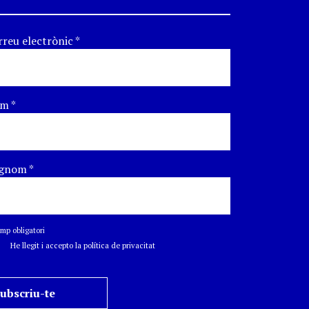
rreu electrònic
*
om
*
gnom
*
p obligatori
He llegit i accepto la política de privacitat