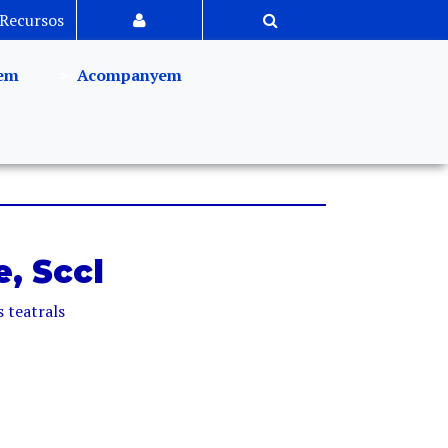
Recursos
em
Acompanyem
, Sccl
s teatrals