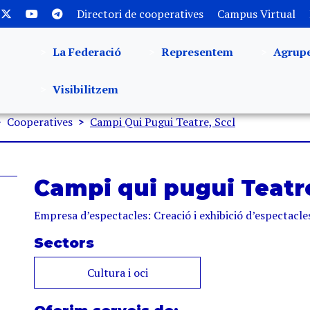
Directori de cooperatives
Campus Virtual
La Federació
Representem
Agrup
Visibilitzem
Cooperatives
Campi Qui Pugui Teatre, Sccl
Campi qui pugui Teatre
Empresa d’espectacles: Creació i exhibició d’espectacle
Sectors
Cultura i oci