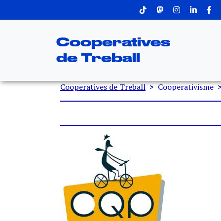
Menu superior
Vés al contingut
Cooperatives
de Treball
Fil d'ariadna
Cooperatives de Treball
Cooperativisme