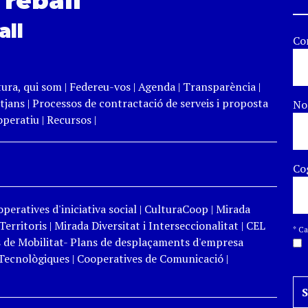
Treball
all
Co
tura, qui som
|
Federeu-vos
|
Agenda
|
Transparència
|
tjans
|
Processos de contractació de serveis i proposta
N
peratiu
|
Recursos
|
Co
peratives d'iniciativa social
|
CulturaCoop
|
Mirada
Territoris
|
Mirada Diversitat i Interseccionalitat
|
CEL
*
Cam
 de Mobilitat- Plans de desplaçaments d'empresa
Tecnològiques
|
Cooperatives de Comunicació
|