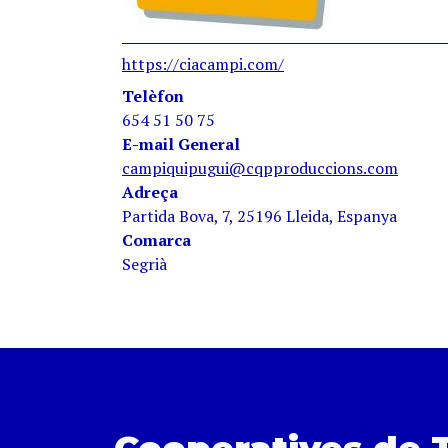
https://ciacampi.com/
Telèfon
654 51 50 75
E-mail General
campiquipugui@cqpproduccions.com
Adreça
Partida Bova, 7, 25196 Lleida, Espanya
Comarca
Segrià