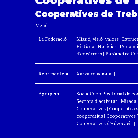
Cooperatives de 
Cooperatives de Treb
Menú
La Federació
Missió, visió, valors
|
Estruc
Història
|
Notícies
|
Per a mi
d'encàrrecs
|
Baròmetre Coo
Representem
Xarxa relacional
|
Agrupem
SocialCoop, Sectorial de coo
Sectors d'activitat
|
Mirada 
Cooperatives
|
Cooperatives
cooperatius
|
Cooperatives 
Cooperatives d'Advocacia
|