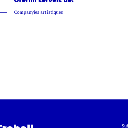
Oferim serveis de:
Companyies artístiques
Sub