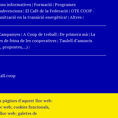
ons informatives
|
Formació
|
Programes
 subvencions
|
El Cafè de la Federació
|
OTE COOP -
ització en la transició energètica!
|
Altres
|
Campanyes
|
A Coop de treball
|
De primera mà
|
La
s de feina de les cooperatives
|
Taulell d’anuncis
 propostes,...)
|
all.coop
es pàgines d'aquest lloc web:
oc web; cookies funcionals,
 lloc web; galetes de