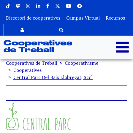
Menu superior
Vés al contingut
Directori de cooperatives
Campus Virtual
Recursos
Cooperatives
de Treball
Fil d'ariadna
Cooperatives de Treball
Cooperativisme
Cooperatives
Central Parc Del Baix Llobregat, Sccl