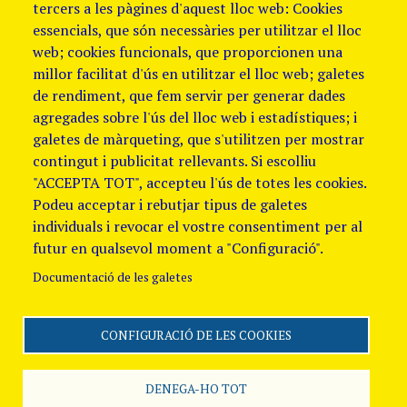
tercers a les pàgines d'aquest lloc web: Cookies
essencials, que són necessàries per utilitzar el lloc
web; cookies funcionals, que proporcionen una
millor facilitat d'ús en utilitzar el lloc web; galetes
de rendiment, que fem servir per generar dades
agregades sobre l'ús del lloc web i estadístiques; i
galetes de màrqueting, que s'utilitzen per mostrar
contingut i publicitat rellevants. Si escolliu
"ACCEPTA TOT", accepteu l'ús de totes les cookies.
Podeu acceptar i rebutjar tipus de galetes
individuals i revocar el vostre consentiment per al
futur en qualsevol moment a "Configuració".
Documentació de les galetes
CONFIGURACIÓ DE LES COOKIES
Segueix-nos
Avis Legal i Política de
galetes
Política de
DENEGA-HO TOT