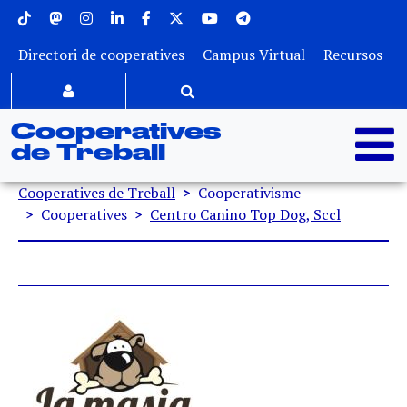
Menu superior
Vés al contingut
Directori de cooperatives
Campus Virtual
Recursos
Cooperatives
de Treball
Fil d'ariadna
Cooperatives de Treball
Cooperativisme
Cooperatives
Centro Canino Top Dog, Sccl