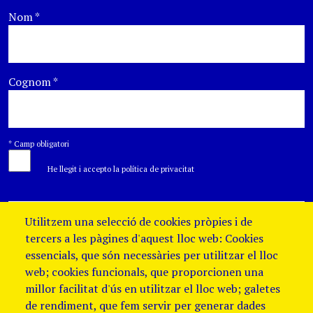
Nom
*
Cognom
*
*
Camp obligatori
He llegit i accepto la política de privacitat
Utilitzem una selecció de cookies pròpies i de
tercers a les pàgines d'aquest lloc web: Cookies
essencials, que són necessàries per utilitzar el lloc
web; cookies funcionals, que proporcionen una
millor facilitat d'ús en utilitzar el lloc web; galetes
de rendiment, que fem servir per generar dades