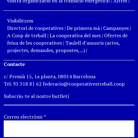
vostra organització en la transició energètica!
|
Altres
|
Visibilitzem
Directori de cooperatives
|
De primera mà
|
Campanyes
|
A Coop de treball
|
La cooperativa del mes
|
Ofertes de
feina de les cooperatives
|
Taulell d’anuncis (actes,
projectes, demandes, propostes,...)
|
Contacte
c/ Premià 15, 1a planta, 08014 Barcelona
Tel. 93 318 81 62 federacio@cooperativestreball.coop
Subscriu-te al nostre butlletí
Correu electrònic
*