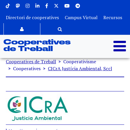
Menu superior
Vés al contingut
Directori de cooperatives
Campus Virtual
Recursos
Cooperatives
de Treball
Fil d'ariadna
Cooperatives de Treball
Cooperativisme
Cooperatives
CICrA Justícia Ambiental, Sccl