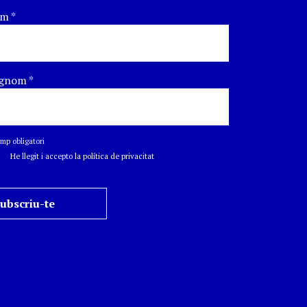
om
*
gnom
*
p obligatori
He llegit i accepto la política de privacitat