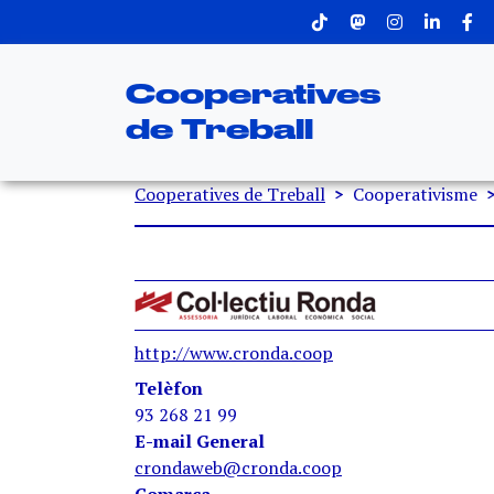
Menu superior
Vés al contingut
Cooperatives
de Treball
Fil d'ariadna
Cooperatives de Treball
Cooperativisme
http://www.cronda.coop
Telèfon
93 268 21 99
E-mail General
crondaweb@cronda.coop