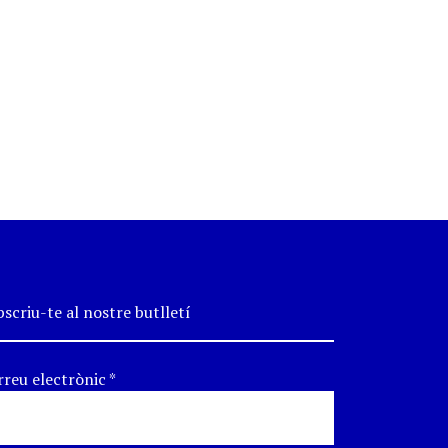
scriu-te al nostre butlletí
rreu electrònic
*