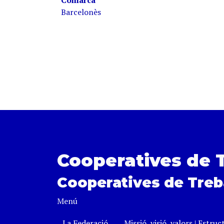
Comarca
Barcelonès
Cooperatives de 
Cooperatives de Treb
Menú
La Federació
Missió, visió, valors
|
Estruc