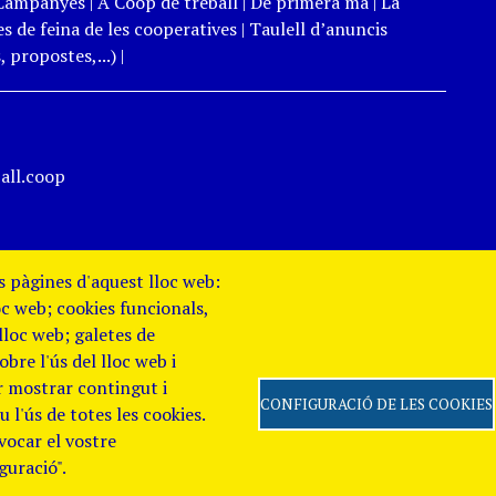
Campanyes
|
A Coop de treball
|
De primera mà
|
La
s de feina de les cooperatives
|
Taulell d’anuncis
 propostes,...)
|
all.coop
es pàgines d'aquest lloc web:
oc web; cookies funcionals,
 lloc web; galetes de
re l'ús del lloc web i
er mostrar contingut i
CONFIGURACIÓ DE LES COOKIES
 l'ús de totes les cookies.
evocar el vostre
 de Privacitat
Canal
guració".