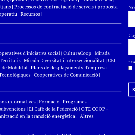
tjans
|
Processos de contractació de serveis i proposta
N
peratiu
|
Recursos
|
Co
peratives d'iniciativa social
|
CulturaCoop
|
Mirada
Territoris
|
Mirada Diversitat i Interseccionalitat
|
CEL
*
Cam
 de Mobilitat- Plans de desplaçaments d'empresa
Tecnològiques
|
Cooperatives de Comunicació
|
ons informatives
|
Formació
|
Programes
 subvencions
|
El Cafè de la Federació
|
OTE COOP -
ització en la transició energètica!
|
Altres
|