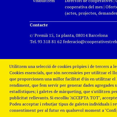
Visibilitzem
Directori de cooperatives
|
cooperativa del mes
|
Oferte
(actes, projectes, demandes,
Contacte
c/ Premià 15, 1a planta, 08014 Barcelona
Tel. 93 318 81 62 federacio@cooperativestreb
Utilitzem una selecció de cookies pròpies i de tercers a l
Cookies essencials, que són necessàries per utilitzar el ll
que proporcionen una millor facilitat d'ús en utilitzar el
rendiment, que fem servir per generar dades agregades sob
estadístiques; i galetes de màrqueting, que s'utilitzen p
publicitat rellevants. Si escolliu "ACCEPTA TOT", accepteu
Podeu acceptar i rebutjar tipus de galetes individuals i r
Avis Legal i Política de galetes
Política
consentiment per al futur en qualsevol moment a "Confi
de denúncies