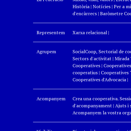
Història
|
Notícies
|
Per a mi
d'encàrrecs
|
Baròmetre Coo
Representem
Xarxa relacional
|
Agrupem
SocialCoop, Sectorial de coo
Sectors d'activitat
|
Mirada 
Cooperatives
|
Cooperatives
cooperatius
|
Cooperatives 
Cooperatives d'Advocacia
|
Acompanyem
Crea una cooperativa. Sessi
d'acompanyament
|
Ajuts i
Acompanyem la vostra organ