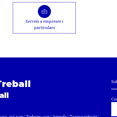
Serveis a empreses i
particulars
Treball
Sub
all
Co
tura, qui som
|
Federeu-vos
|
Agenda
|
Transparència
|