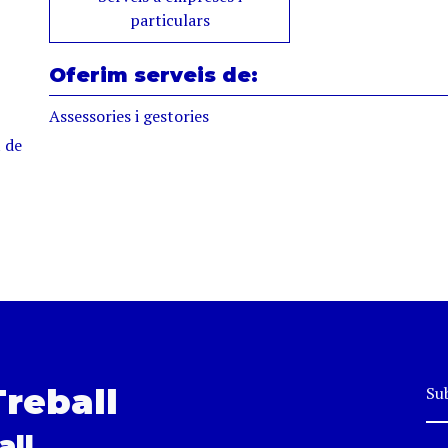
particulars
Oferim serveis de:
Assessories i gestories
 de
Treball
Sub
all