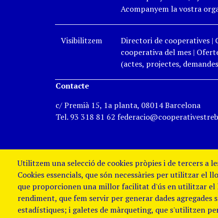
Acompanyem la vostra organ
Visibilitzem
Directori de cooperatives
|
cooperativa del mes
|
Oferte
(actes, projectes, demandes,
Contacte
c/ Premià 15, 1a planta, 08014 Barcelona
Tel. 93 318 81 62 federacio@cooperativestreb
Utilitzem una selecció de cookies pròpies i de tercers a l
Cookies essencials, que són necessàries per utilitzar el ll
que proporcionen una millor facilitat d'ús en utilitzar el
rendiment, que fem servir per generar dades agregades sob
estadístiques; i galetes de màrqueting, que s'utilitzen p