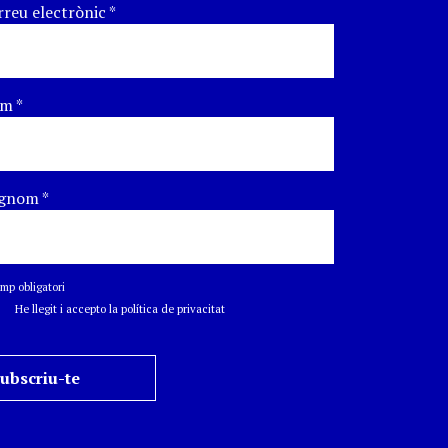
rreu electrònic
*
om
*
gnom
*
p obligatori
He llegit i accepto la política de privacitat