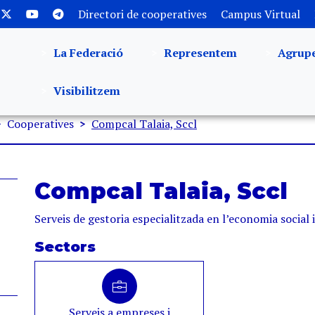
Directori de cooperatives
Campus Virtual
La Federació
Representem
Agrup
Visibilitzem
Cooperatives
Compcal Talaia, Sccl
Compcal Talaia, Sccl
Serveis de gestoria especialitzada en l’economia social i
Sectors
Serveis a empreses i