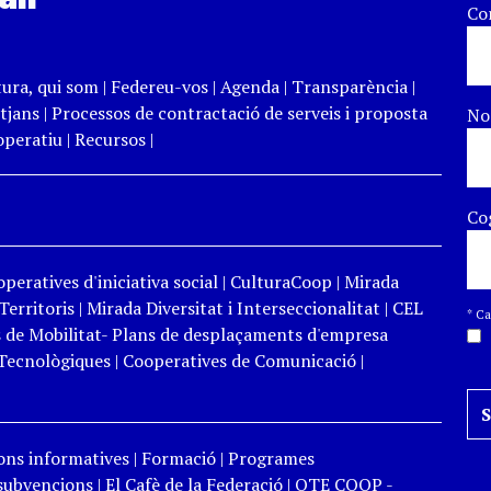
Co
tura, qui som
|
Federeu-vos
|
Agenda
|
Transparència
|
tjans
|
Processos de contractació de serveis i proposta
N
peratiu
|
Recursos
|
Co
peratives d'iniciativa social
|
CulturaCoop
|
Mirada
Territoris
|
Mirada Diversitat i Interseccionalitat
|
CEL
*
Cam
 de Mobilitat- Plans de desplaçaments d'empresa
Tecnològiques
|
Cooperatives de Comunicació
|
ons informatives
|
Formació
|
Programes
 subvencions
|
El Cafè de la Federació
|
OTE COOP -