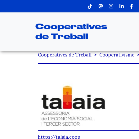
Menu superior
Vés al contingut
Cooperatives
de Treball
Fil d'ariadna
Cooperatives de Treball
Cooperativisme
https://talaia.coop