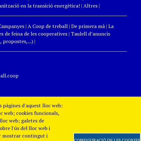
ització en la transició energètica!
|
Altres
|
Campanyes
|
A Coop de treball
|
De primera mà
|
La
s de feina de les cooperatives
|
Taulell d’anuncis
 propostes,...)
|
all.coop
es pàgines d'aquest lloc web:
oc web; cookies funcionals,
 lloc web; galetes de
re l'ús del lloc web i
er mostrar contingut i
CONFIGURACIÓ DE LES COOKIES