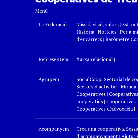
Menú
La Federació
Missió, visió, valors
|
Estruc
Història
|
Notícies
|
Per a mi
d'encàrrecs
|
Baròmetre Coo
Representem
Xarxa relacional
|
Agrupem
SocialCoop, Sectorial de coo
Sectors d'activitat
|
Mirada 
Cooperatives
|
Cooperatives
cooperatius
|
Cooperatives 
Cooperatives d'Advocacia
|
Acompanyem
Crea una cooperativa. Sessi
d'acompanyament
|
Ajuts i