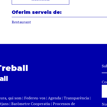
Oferim serveis de:
Restaurant
Treball
Sub
all
Co
tura, qui som
|
Federeu-vos
|
Agenda
|
Transparència
|
tjans
|
Baròmetre Cooperatiu
|
Processos de
N