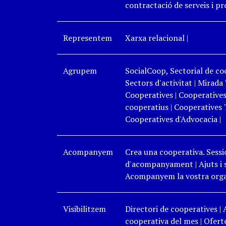
contractació de serveis i p
Representem
Xarxa relacional
|
Agrupem
SocialCoop, Sectorial de coo
Sectors d'activitat
|
Mirada 
Cooperatives
|
Cooperatives
cooperatius
|
Cooperatives 
Cooperatives d'Advocacia
|
Acompanyem
Crea una cooperativa. Sessi
d'acompanyament
|
Ajuts i
Acompanyem la vostra organ
Visibilitzem
Directori de cooperatives
|
cooperativa del mes
|
Oferte