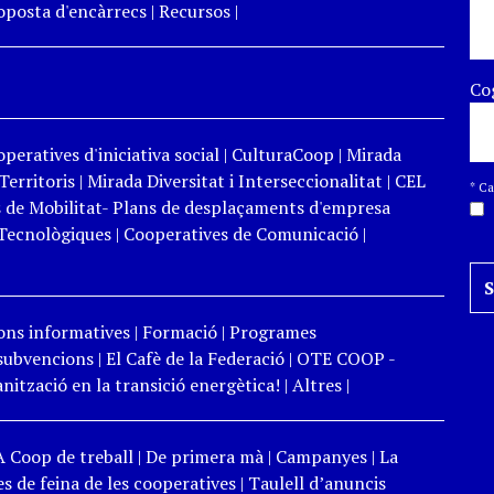
roposta d'encàrrecs
|
Recursos
|
Co
peratives d'iniciativa social
|
CulturaCoop
|
Mirada
Territoris
|
Mirada Diversitat i Interseccionalitat
|
CEL
*
Cam
 de Mobilitat- Plans de desplaçaments d'empresa
Tecnològiques
|
Cooperatives de Comunicació
|
ons informatives
|
Formació
|
Programes
 subvencions
|
El Cafè de la Federació
|
OTE COOP -
ització en la transició energètica!
|
Altres
|
A Coop de treball
|
De primera mà
|
Campanyes
|
La
s de feina de les cooperatives
|
Taulell d’anuncis