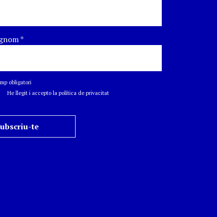
gnom
*
p obligatori
He llegit i accepto la política de privacitat