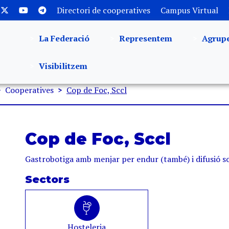
Directori de cooperatives
Campus Virtual
La Federació
Representem
Agrup
Visibilitzem
Cooperatives
Cop de Foc, Sccl
Cop de Foc, Sccl
Gastrobotiga amb menjar per endur (també) i difusió so
Sectors
Hosteleria