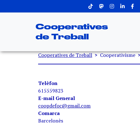
Menu superior
Vés al contingut
Cooperatives
de Treball
Fil d'ariadna
Cooperatives de Treball
Cooperativisme
Telèfon
615559823
E-mail General
coopdefoc@gmail.com
Comarca
Barcelonès