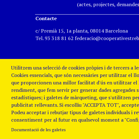
(actes, projectes, demandes,
Contacte
c/ Premià 15, 1a planta, 08014 Barcelona
Tel. 93 318 81 62 federacio@cooperativestreb
Utilitzem una selecció de cookies pròpies i de tercers a l
Cookies essencials, que són necessàries per utilitzar el ll
que proporcionen una millor facilitat d'ús en utilitzar el
rendiment, que fem servir per generar dades agregades sob
estadístiques; i galetes de màrqueting, que s'utilitzen p
publicitat rellevants. Si escolliu "ACCEPTA TOT", accepteu
Podeu acceptar i rebutjar tipus de galetes individuals i r
Avis Legal i Política de galetes
Política
consentiment per al futur en qualsevol moment a "Confi
de denúncies
Documentació de les galetes