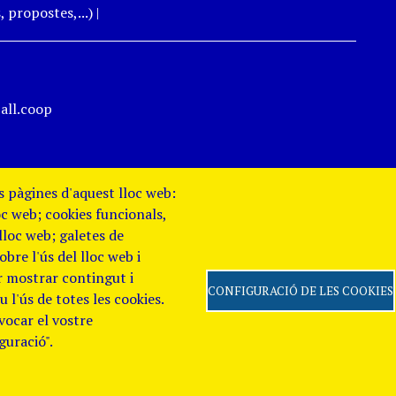
 propostes,...)
|
all.coop
es pàgines d'aquest lloc web:
oc web; cookies funcionals,
 lloc web; galetes de
re l'ús del lloc web i
er mostrar contingut i
CONFIGURACIÓ DE LES COOKIES
 l'ús de totes les cookies.
evocar el vostre
 de Privacitat
Canal
guració".