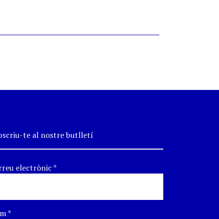
scriu-te al nostre butlletí
rreu electrònic
*
om
*