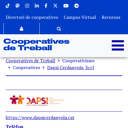
Menu superior
Vés al contingut
Directori de cooperatives
Campus Virtual
Recursos
Cooperatives
de Treball
Fil d'ariadna
Cooperatives de Treball
Cooperativisme
Cooperatives
Dapsi Cerdanyola, Sccl
https://www.dapsicerdanyola.cat
Telèfon