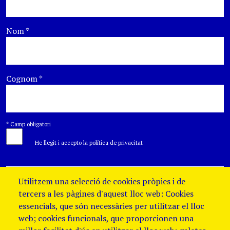
Nom
*
Cognom
*
*
Camp obligatori
He llegit i accepto la política de privacitat
Utilitzem una selecció de cookies pròpies i de
tercers a les pàgines d'aquest lloc web: Cookies
essencials, que són necessàries per utilitzar el lloc
web; cookies funcionals, que proporcionen una