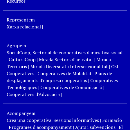
Recursos
|
Representem
Xarxa relacional
|
Agrupem
SocialCoop, Sectorial de cooperatives d'iniciativa social
|
CulturaCoop
|
Mirada Sectors d'activitat
|
Mirada
Territoris
|
Mirada Diversitat i Interseccionalitat
|
CEL
Cooperatives
|
Cooperatives de Mobilitat- Plans de
desplaçaments d'empresa cooperatius
|
Cooperatives
Tecnològiques
|
Cooperatives de Comunicació
|
Cooperatives d'Advocacia
|
Acompanyem
Crea una cooperativa. Sessions informatives
|
Formació
|
Programes d'acompanyament
|
Ajuts i subvencions
|
El