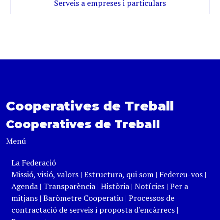
Serveis a empreses i particulars
Cooperatives de Treball
Cooperatives de Treball
Menú
La Federació
Missió, visió, valors
|
Estructura, qui som
|
Federeu-vos
|
Agenda
|
Transparència
|
Història
|
Notícies
|
Per a
mitjans
|
Baròmetre Cooperatiu
|
Processos de
contractació de serveis i proposta d'encàrrecs
|