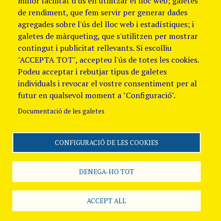
millor facilitat d'ús en utilitzar el lloc web; galetes
de rendiment, que fem servir per generar dades
agregades sobre l'ús del lloc web i estadístiques; i
galetes de màrqueting, que s'utilitzen per mostrar
contingut i publicitat rellevants. Si escolliu
"ACCEPTA TOT", accepteu l'ús de totes les cookies.
Podeu acceptar i rebutjar tipus de galetes
individuals i revocar el vostre consentiment per al
futur en qualsevol moment a "Configuració".
Documentació de les galetes
CONFIGURACIÓ DE LES COOKIES
Segueix-nos
Avis Legal i Política de
galetes
Política de
DENEGA-HO TOT
Privacitat
Canal
de denúncies
ACCEPT ALL