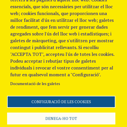
essencials, que són necessàries per utilitzar el lloc
web; cookies funcionals, que proporcionen una
millor facilitat d'ús en utilitzar el lloc web; galetes
de rendiment, que fem servir per generar dades
agregades sobre l'ús del lloc web i estadístiques; i
galetes de màrqueting, que s'utilitzen per mostrar
contingut i publicitat rellevants. Si escolliu
"ACCEPTA TOT", accepteu l'ús de totes les cookies.
Podeu acceptar i rebutjar tipus de galetes
individuals i revocar el vostre consentiment per al
futur en qualsevol moment a "Configuració".
Documentació de les galetes
CONFIGURACIÓ DE LES COOKIES
Segueix-nos
Avis Legal i Política de
galetes
Política de
DENEGA-HO TOT
Privacitat
Canal