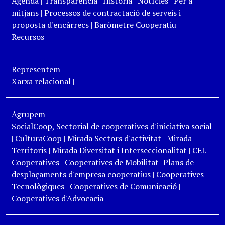
Agenda
|
Transparència
|
Història
|
Notícies
|
Per a
mitjans
|
Processos de contractació de serveis i
proposta d'encàrrecs
|
Baròmetre Cooperatiu
|
Recursos
|
Representem
Xarxa relacional
|
Agrupem
SocialCoop, Sectorial de cooperatives d'iniciativa social
|
CulturaCoop
|
Mirada Sectors d'activitat
|
Mirada
Territoris
|
Mirada Diversitat i Interseccionalitat
|
CEL
Cooperatives
|
Cooperatives de Mobilitat- Plans de
desplaçaments d'empresa cooperatius
|
Cooperatives
Tecnològiques
|
Cooperatives de Comunicació
|
Cooperatives d'Advocacia
|