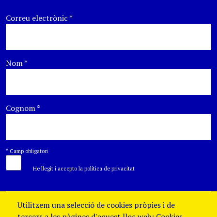
Correu electrònic
*
Nom
*
Cognom
*
*
Camp obligatori
He llegit i accepto la política de privacitat
Utilitzem una selecció de cookies pròpies i de
tercers a les pàgines d'aquest lloc web: Cookies