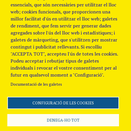
essencials, que són necessàries per utilitzar el lloc
web; cookies funcionals, que proporcionen una
millor facilitat d'ús en utilitzar el lloc web; galetes
de rendiment, que fem servir per generar dades
agregades sobre l'ús del lloc web i estadístiques; i
galetes de màrqueting, que s'utilitzen per mostrar
contingut i publicitat rellevants. Si escolliu
"ACCEPTA TOT", accepteu l'ús de totes les cookies.
Podeu acceptar i rebutjar tipus de galetes
individuals i revocar el vostre consentiment per al
futur en qualsevol moment a "Configuració".
Documentació de les galetes
CONFIGURACIÓ DE LES COOKIES
Segueix-nos
Avis Legal i Política de
galetes
Política de
DENEGA-HO TOT
Privacitat
Canal