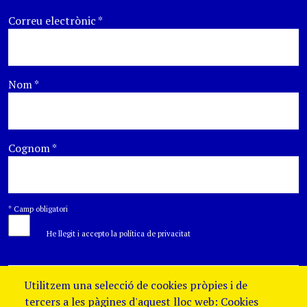
Correu electrònic
*
Nom
*
Cognom
*
*
Camp obligatori
He llegit i accepto la política de privacitat
Utilitzem una selecció de cookies pròpies i de
tercers a les pàgines d'aquest lloc web: Cookies