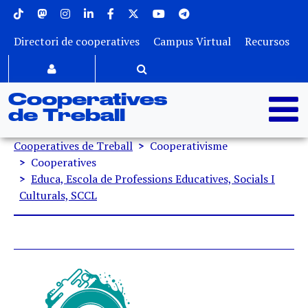
Menu superior
Vés al contingut
Directori de cooperatives
Campus Virtual
Recursos
Cooperatives
de Treball
Fil d'ariadna
Cooperatives de Treball
Cooperativisme
Cooperatives
Educa, Escola de Professions Educatives, Socials I
Culturals, SCCL