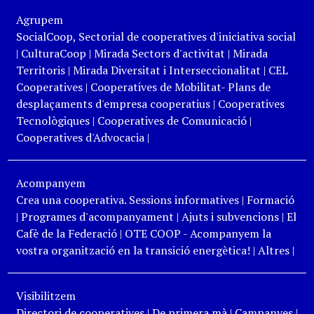
Agrupem
SocialCoop, Sectorial de cooperatives d'iniciativa social
|
CulturaCoop
|
Mirada Sectors d'activitat
|
Mirada
Territoris
|
Mirada Diversitat i Interseccionalitat
|
CEL
Cooperatives
|
Cooperatives de Mobilitat- Plans de
desplaçaments d'empresa cooperatius
|
Cooperatives
Tecnològiques
|
Cooperatives de Comunicació
|
Cooperatives d'Advocacia
|
Acompanyem
Crea una cooperativa. Sessions informatives
|
Formació
|
Programes d'acompanyament
|
Ajuts i subvencions
|
El
Cafè de la Federació
|
OTE COOP - Acompanyem la
vostra organització en la transició energètica!
|
Altres
|
Visibilitzem
Directori de cooperatives
|
De primera mà
|
Campanyes
|