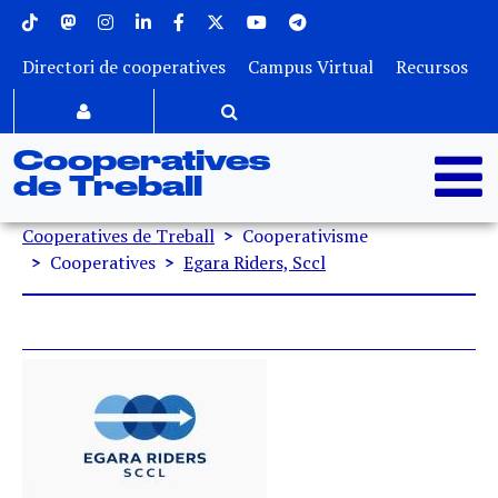
Menu superior
Vés al contingut
Directori de cooperatives
Campus Virtual
Recursos
Cooperatives
de Treball
Fil d'ariadna
Cooperatives de Treball
Cooperativisme
Cooperatives
Egara Riders, Sccl