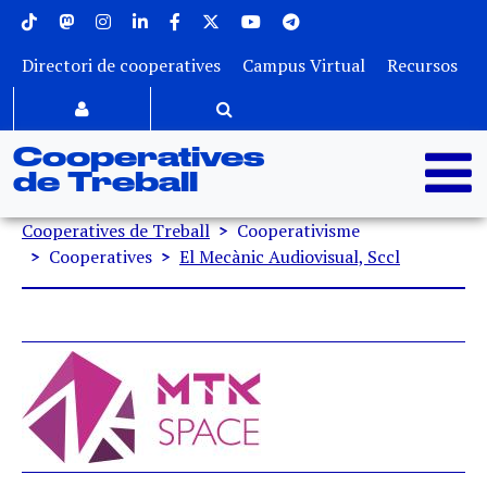
Menu superior
Vés al contingut
Directori de cooperatives
Campus Virtual
Recursos
Cooperatives
de Treball
Fil d'ariadna
Cooperatives de Treball
Cooperativisme
Cooperatives
El Mecànic Audiovisual, Sccl