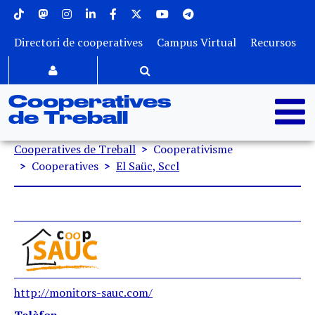
Menu superior
Vés al contingut
Directori de cooperatives
Campus Virtual
Recursos
Cooperatives
de Treball
Fil d'ariadna
Cooperatives de Treball
Cooperativisme
Cooperatives
El Saüc, Sccl
http://monitors-sauc.com/