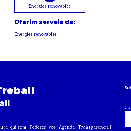
Energies renovables
Oferim serveis de:
Energies renovables
Treball
Sub
all
Co
tura, qui som
|
Federeu-vos
|
Agenda
|
Transparència
|