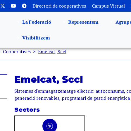
Directori de cooperatives
Campus Virtual
La Federació
Representem
Agrup
Visibilitzem
Cooperatives
Emelcat, Sccl
Emelcat, Sccl
Sistemes d'emmagatzematge elèctric: autoconsums, co
generació renovables, programari de gestió energètica
Sectors