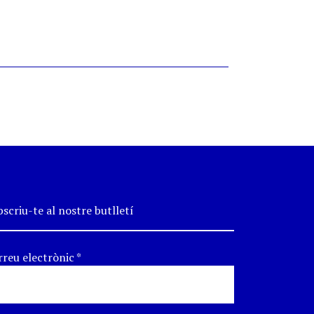
scriu-te al nostre butlletí
rreu electrònic
*