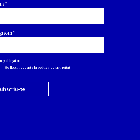
om
*
gnom
*
p obligatori
He llegit i accepto la política de privacitat