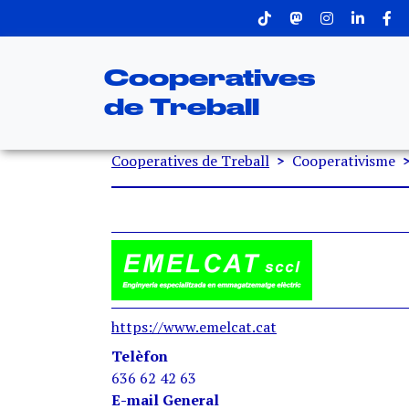
Menu superior
Vés al contingut
Cooperatives
de Treball
Fil d'ariadna
Cooperatives de Treball
Cooperativisme
https://www.emelcat.cat
Telèfon
636 62 42 63
E-mail General