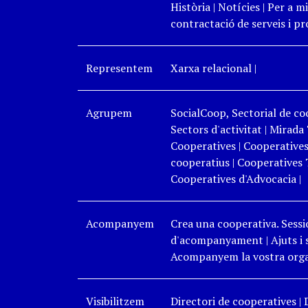
Història
|
Notícies
|
Per a mi
contractació de serveis i p
Representem
Xarxa relacional
|
Agrupem
SocialCoop, Sectorial de coo
Sectors d'activitat
|
Mirada 
Cooperatives
|
Cooperatives
cooperatius
|
Cooperatives 
Cooperatives d'Advocacia
|
Acompanyem
Crea una cooperativa. Sessi
d'acompanyament
|
Ajuts i
Acompanyem la vostra organ
Visibilitzem
Directori de cooperatives
|