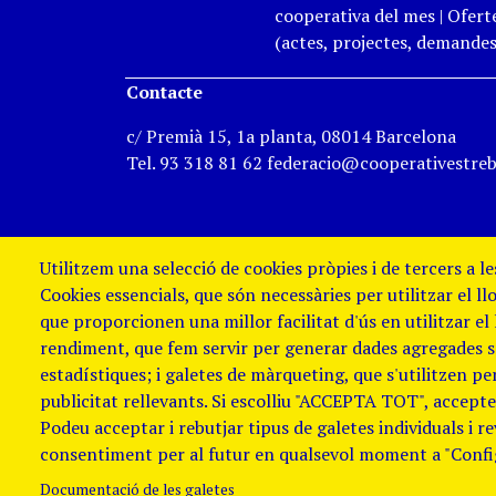
cooperativa del mes
|
Oferte
(actes, projectes, demandes,
Contacte
c/ Premià 15, 1a planta, 08014 Barcelona
Tel. 93 318 81 62 federacio@cooperativestreb
Utilitzem una selecció de cookies pròpies i de tercers a l
Cookies essencials, que són necessàries per utilitzar el ll
que proporcionen una millor facilitat d'ús en utilitzar el
rendiment, que fem servir per generar dades agregades sob
estadístiques; i galetes de màrqueting, que s'utilitzen p
publicitat rellevants. Si escolliu "ACCEPTA TOT", accepteu
Podeu acceptar i rebutjar tipus de galetes individuals i r
Avis Legal i Política de galetes
Política
consentiment per al futur en qualsevol moment a "Confi
de denúncies
Documentació de les galetes