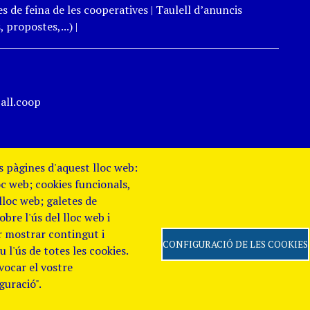
s de feina de les cooperatives
|
Taulell d’anuncis
 propostes,...)
|
all.coop
es pàgines d'aquest lloc web:
oc web; cookies funcionals,
 lloc web; galetes de
re l'ús del lloc web i
er mostrar contingut i
CONFIGURACIÓ DE LES COOKIES
 l'ús de totes les cookies.
evocar el vostre
 de Privacitat
Canal
guració".