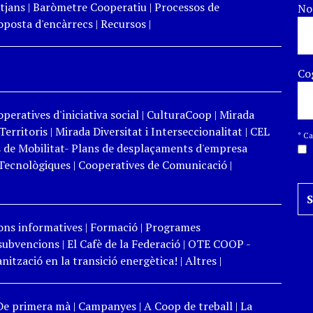
tjans
|
Baròmetre Cooperatiu
|
Processos de
N
roposta d'encàrrecs
|
Recursos
|
Co
peratives d'iniciativa social
|
CulturaCoop
|
Mirada
Territoris
|
Mirada Diversitat i Interseccionalitat
|
CEL
*
Cam
 de Mobilitat- Plans de desplaçaments d'empresa
Tecnològiques
|
Cooperatives de Comunicació
|
ons informatives
|
Formació
|
Programes
 subvencions
|
El Cafè de la Federació
|
OTE COOP -
ització en la transició energètica!
|
Altres
|
De primera mà
|
Campanyes
|
A Coop de treball
|
La