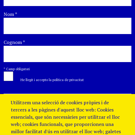
Nom
*
Cognom
*
*
Camp obligatori
He llegit i accepto la política de privacitat
Utilitzem una selecció de cookies pròpies i de
tercers a les pàgines d'aquest lloc web: Cookies
essencials, que són necessàries per utilitzar el lloc
web; cookies funcionals, que proporcionen una
millor facilitat d'ús en utilitzar el lloc web; galetes