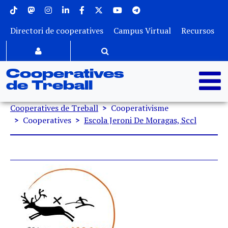
Menu superior
Vés al contingut
Directori de cooperatives
Campus Virtual
Recursos
Cooperatives
de Treball
Fil d'ariadna
Cooperatives de Treball
Cooperativisme
Cooperatives
Escola Jeroni De Moragas, Sccl