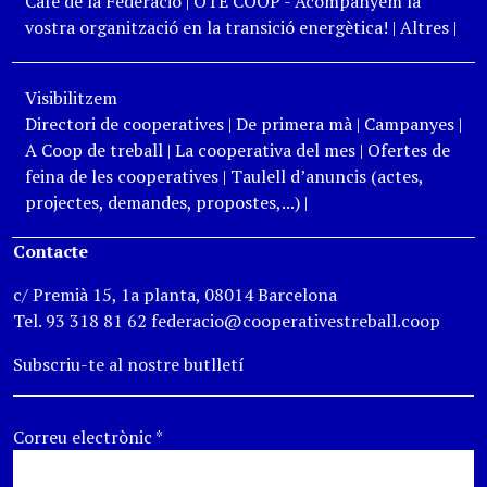
Cafè de la Federació
|
OTE COOP - Acompanyem la
vostra organització en la transició energètica!
|
Altres
|
Visibilitzem
Directori de cooperatives
|
De primera mà
|
Campanyes
|
A Coop de treball
|
La cooperativa del mes
|
Ofertes de
feina de les cooperatives
|
Taulell d’anuncis (actes,
projectes, demandes, propostes,...)
|
Contacte
c/ Premià 15, 1a planta, 08014 Barcelona
Tel. 93 318 81 62 federacio@cooperativestreball.coop
Subscriu-te al nostre butlletí
Correu electrònic
*