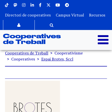
Menu superior
Vés al contingut
Directori de cooperatives
Campus Virtual
Recursos
Cooperatives
de Treball
Fil d'ariadna
Cooperatives de Treball
Cooperativisme
Cooperatives
Espai Brotes, Sccl