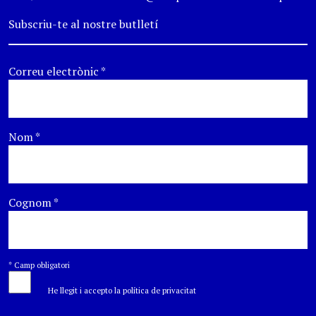
Subscriu-te al nostre butlletí
Correu electrònic
*
Nom
*
Cognom
*
*
Camp obligatori
He llegit i accepto la política de privacitat