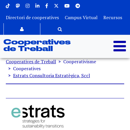
Menu superior
Vés al contingut
Directori de cooperatives
Campus Virtual
Recursos
Cooperatives
de Treball
Fil d'ariadna
Cooperatives de Treball
Cooperativisme
Cooperatives
Estrats Consultoria Estratègica, Sccl