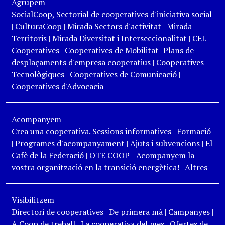
Agrupem
SocialCoop, Sectorial de cooperatives d'iniciativa social
|
CulturaCoop
|
Mirada Sectors d'activitat
|
Mirada
Territoris
|
Mirada Diversitat i Interseccionalitat
|
CEL
Cooperatives
|
Cooperatives de Mobilitat- Plans de
desplaçaments d'empresa cooperatius
|
Cooperatives
Tecnològiques
|
Cooperatives de Comunicació
|
Cooperatives d'Advocacia
|
Acompanyem
Crea una cooperativa. Sessions informatives
|
Formació
|
Programes d'acompanyament
|
Ajuts i subvencions
|
El
Cafè de la Federació
|
OTE COOP - Acompanyem la
vostra organització en la transició energètica!
|
Altres
|
Visibilitzem
Directori de cooperatives
|
De primera mà
|
Campanyes
|
A Coop de treball
|
La cooperativa del mes
|
Ofertes de