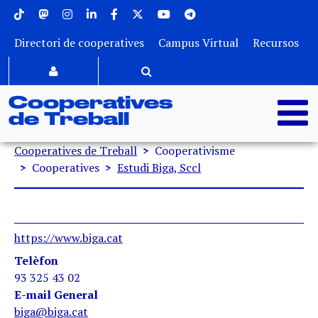
Menu superior
Vés al contingut
Directori de cooperatives
Campus Virtual
Recursos
Cooperatives
de Treball
Fil d'ariadna
Cooperatives de Treball
Cooperativisme
Cooperatives
Estudi Biga, Sccl
https://www.biga.cat
Telèfon
93 325 43 02
E-mail General
biga@biga.cat