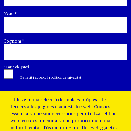
Nom
*
Cognom
*
*
Camp obligatori
He llegit i accepto la política de privacitat
Utilitzem una selecció de cookies pròpies i de
tercers a les pàgines d'aquest lloc web: Cookies
essencials, que són necessàries per utilitzar el lloc
web; cookies funcionals, que proporcionen una
millor facilitat d'ús en utilitzar el lloc web; galetes