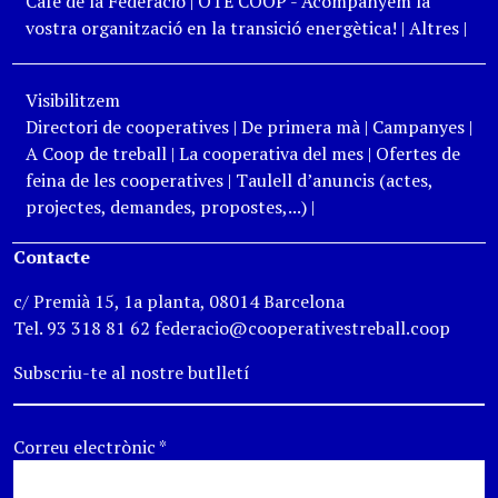
Cafè de la Federació
|
OTE COOP - Acompanyem la
vostra organització en la transició energètica!
|
Altres
|
Visibilitzem
Directori de cooperatives
|
De primera mà
|
Campanyes
|
A Coop de treball
|
La cooperativa del mes
|
Ofertes de
feina de les cooperatives
|
Taulell d’anuncis (actes,
projectes, demandes, propostes,...)
|
Contacte
c/ Premià 15, 1a planta, 08014 Barcelona
Tel. 93 318 81 62 federacio@cooperativestreball.coop
Subscriu-te al nostre butlletí
Correu electrònic
*