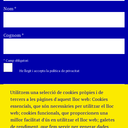
Nom
*
Cognom
*
*
Camp obligatori
He llegit i accepto la política de privacitat
Utilitzem una selecció de cookies pròpies i de
tercers a les pàgines d'aquest lloc web: Cookies
essencials, que són necessàries per utilitzar el lloc
web; cookies funcionals, que proporcionen una
millor facilitat d'ús en utilitzar el lloc web; galetes
de rendiment, que fem servir per generar dades