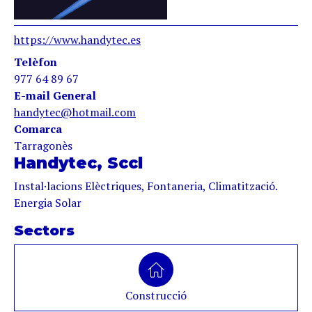
https://www.handytec.es
Telèfon
977 64 89 67
E-mail General
handytec@hotmail.com
Comarca
Tarragonès
Handytec, Sccl
Instal·lacions Elèctriques, Fontaneria, Climatització.
Energia Solar
Sectors
Construcció