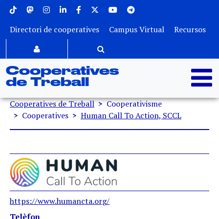
Menu superior
Vés al contingut
Directori de cooperatives
Campus Virtual
Recursos
Cooperatives
de Treball
Fil d'ariadna
Cooperatives de Treball
Cooperativisme
Cooperatives
Human Call To Action, SCCL
https://www.humancta.org/
Telèfon