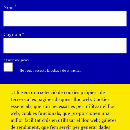
Nom
*
Cognom
*
*
Camp obligatori
He llegit i accepto la política de privacitat
Utilitzem una selecció de cookies pròpies i de
tercers a les pàgines d'aquest lloc web: Cookies
essencials, que són necessàries per utilitzar el lloc
web; cookies funcionals, que proporcionen una
millor facilitat d'ús en utilitzar el lloc web; galetes
de rendiment, que fem servir per generar dades