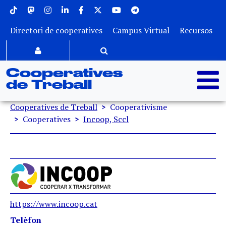
Menu superior
Vés al contingut
Directori de cooperatives
Campus Virtual
Recursos
Cooperatives
de Treball
Fil d'ariadna
Cooperatives de Treball
Cooperativisme
Cooperatives
Incoop, Sccl
https://www.incoop.cat
Telèfon