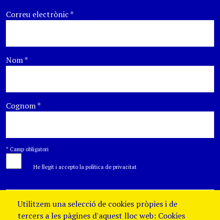
Correu electrònic
*
Nom
*
Cognom
*
*
Camp obligatori
He llegit i accepto la política de privacitat
Utilitzem una selecció de cookies pròpies i de
tercers a les pàgines d'aquest lloc web: Cookies