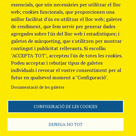
essencials, que són necessàries per utilitzar el lloc
web; cookies funcionals, que proporcionen una
millor facilitat d'ús en utilitzar el lloc web; galetes
de rendiment, que fem servir per generar dades
agregades sobre l'ús del lloc web i estadístiques; i
galetes de màrqueting, que s'utilitzen per mostrar
contingut i publicitat rellevants. Si escolliu
"ACCEPTA TOT", accepteu l'ús de totes les cookies.
Podeu acceptar i rebutjar tipus de galetes
individuals i revocar el vostre consentiment per al
futur en qualsevol moment a "Configuració".
Documentació de les galetes
CONFIGURACIÓ DE LES COOKIES
Segueix-nos
Avis Legal i Política de
galetes
Política de
DENEGA-HO TOT
Privacitat
Canal