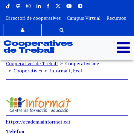
Menu superior
Vés al contingut
Directori de cooperatives
Campus Virtual
Recursos
Cooperatives
de Treball
Fil d'ariadna
Cooperatives de Treball
Cooperativisme
Cooperatives
Informa't, Sccl
https://academiainformat.cat
Telèfon