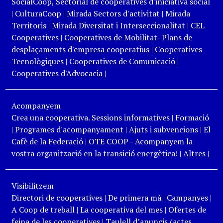
SocialCoop, Sectorial de cooperatives d'iniciativa social
|
CulturaCoop
|
Mirada Sectors d'activitat
|
Mirada
Territoris
|
Mirada Diversitat i Interseccionalitat
|
CEL
Cooperatives
|
Cooperatives de Mobilitat- Plans de
desplaçaments d'empresa cooperatius
|
Cooperatives
Tecnològiques
|
Cooperatives de Comunicació
|
Cooperatives d'Advocacia
|
Acompanyem
Crea una cooperativa. Sessions informatives
|
Formació
|
Programes d'acompanyament
|
Ajuts i subvencions
|
El
Cafè de la Federació
|
OTE COOP - Acompanyem la
vostra organització en la transició energètica!
|
Altres
|
Visibilitzem
Directori de cooperatives
|
De primera mà
|
Campanyes
|
A Coop de treball
|
La cooperativa del mes
|
Ofertes de
feina de les cooperatives
|
Taulell d’anuncis (actes,