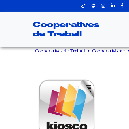
Menu superior
Vés al contingut
Cooperatives
de Treball
Fil d'ariadna
Cooperatives de Treball
Cooperativisme