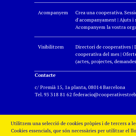
Acompanyem
Crea una cooperativa. Sessi
d'acompanyament
|
Ajuts i
Acompanyem la vostra organ
Visibilitzem
Directori de cooperatives
|
cooperativa del mes
|
Oferte
(actes, projectes, demandes,
Contacte
c/ Premià 15, 1a planta, 08014 Barcelona
Tel. 93 318 81 62 federacio@cooperativestreb
Utilitzem una selecció de cookies pròpies i de tercers a l
Cookies essencials, que són necessàries per utilitzar el ll