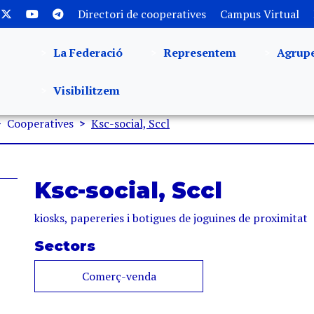
Directori de cooperatives
Campus Virtual
La Federació
Representem
Agrup
Visibilitzem
Cooperatives
Ksc-social, Sccl
Ksc-social, Sccl
kiosks, papereries i botigues de joguines de proximitat
Sectors
Comerç-venda