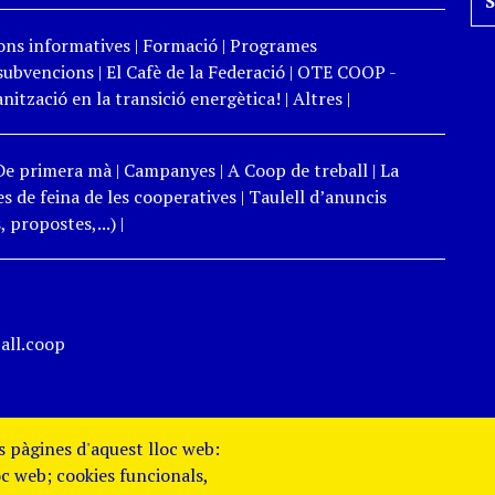
ons informatives
|
Formació
|
Programes
 subvencions
|
El Cafè de la Federació
|
OTE COOP -
ització en la transició energètica!
|
Altres
|
De primera mà
|
Campanyes
|
A Coop de treball
|
La
s de feina de les cooperatives
|
Taulell d’anuncis
 propostes,...)
|
all.coop
es pàgines d'aquest lloc web:
oc web; cookies funcionals,