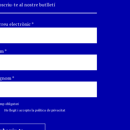
scriu-te al nostre butlletí
rreu electrònic
*
om
*
gnom
*
p obligatori
He llegit i accepto la política de privacitat