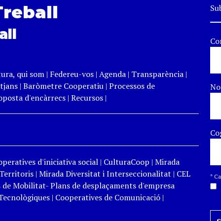
Treball
Sub
all
Co
tura, qui som
|
Federeu-vos
|
Agenda
|
Transparència
|
tjans
|
Baròmetre Cooperatiu
|
Processos de
N
roposta d'encàrrecs
|
Recursos
|
Co
peratives d'iniciativa social
|
CulturaCoop
|
Mirada
Territoris
|
Mirada Diversitat i Interseccionalitat
|
CEL
*
Cam
 de Mobilitat- Plans de desplaçaments d'empresa
Tecnològiques
|
Cooperatives de Comunicació
|