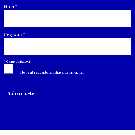
Nom
*
Cognom
*
*
Camp obligatori
He llegit i accepto la política de privacitat