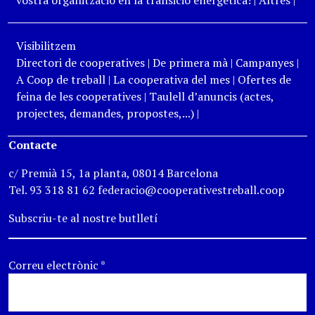
vostra organització en la transició energètica!
|
Altres
|
Visibilitzem
Directori de cooperatives
|
De primera mà
|
Campanyes
|
A Coop de treball
|
La cooperativa del mes
|
Ofertes de
feina de les cooperatives
|
Taulell d’anuncis (actes,
projectes, demandes, propostes,...)
|
Contacte
c/ Premià 15, 1a planta, 08014 Barcelona
Tel. 93 318 81 62 federacio@cooperativestreball.coop
Subscriu-te al nostre butlletí
Correu electrònic
*