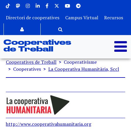
Menu superior
Vés al contingut
Directori de cooperatives
Campus Virtual
Recursos
Cooperatives
de Treball
Fil d'ariadna
Cooperatives de Treball
Cooperativisme
Cooperatives
La Cooperativa Humanitària, Sccl
http://www.cooperativahumanitaria.org