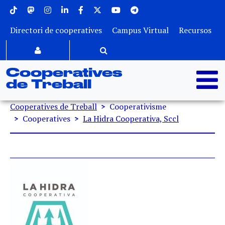
Menu superior
Vés al contingut
Directori de cooperatives
Campus Virtual
Recursos
Cooperatives
de Treball
Fil d'ariadna
Cooperatives de Treball
Cooperativisme
Cooperatives
La Hidra Cooperativa, Sccl