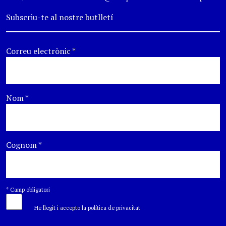
Subscriu-te al nostre butlletí
Correu electrònic
*
Nom
*
Cognom
*
*
Camp obligatori
He llegit i accepto la política de privacitat