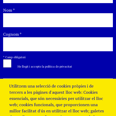
Nom
*
Cognom
*
*
Camp obligatori
He llegit i accepto la política de privacitat
Utilitzem una selecció de cookies pròpies i de
tercers a les pàgines d'aquest lloc web: Cookies
essencials, que són necessàries per utilitzar el lloc
web; cookies funcionals, que proporcionen una
millor facilitat d'ús en utilitzar el lloc web; galetes