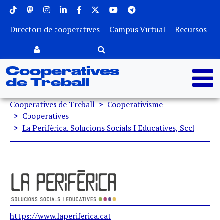
Menu superior
Vés al contingut
Directori de cooperatives
Campus Virtual
Recursos
Cooperatives
de Treball
Fil d'ariadna
Cooperatives de Treball
Cooperativisme
Cooperatives
La Perifèrica. Solucions Socials I Educatives, Sccl
https://www.laperiferica.cat