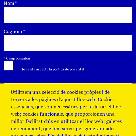
Nom
*
Cognom
*
*
Camp obligatori
He llegit i accepto la política de privacitat
Utilitzem una selecció de cookies pròpies i de
tercers a les pàgines d'aquest lloc web: Cookies
essencials, que són necessàries per utilitzar el lloc
web; cookies funcionals, que proporcionen una
millor facilitat d'ús en utilitzar el lloc web; galetes
de rendiment, que fem servir per generar dades
agregades sobre l'ús del lloc web i estadístiques; i