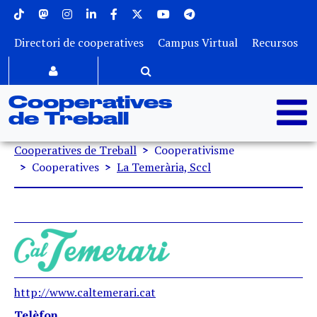
Menu superior
Vés al contingut
Directori de cooperatives
Campus Virtual
Recursos
Cooperatives
de Treball
Fil d'ariadna
Cooperatives de Treball
Cooperativisme
Cooperatives
La Temerària, Sccl
http://www.caltemerari.cat
Telèfon