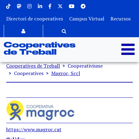
Menu superior
Vés al contingut
Directori de cooperatives
Campus Virtual
Recursos
Cooperatives
de Treball
Fil d'ariadna
Cooperatives de Treball
Cooperativisme
Cooperatives
Magroc, Sccl
https://www.magroc.cat