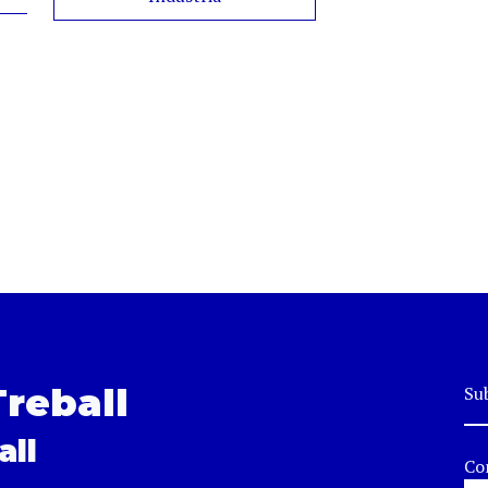
Treball
Sub
all
Co