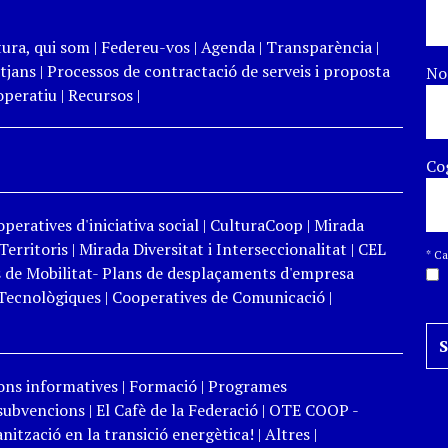
tura, qui som
|
Federeu-vos
|
Agenda
|
Transparència
|
tjans
|
Processos de contractació de serveis i proposta
N
peratiu
|
Recursos
|
Co
peratives d'iniciativa social
|
CulturaCoop
|
Mirada
Territoris
|
Mirada Diversitat i Interseccionalitat
|
CEL
*
Cam
 de Mobilitat- Plans de desplaçaments d'empresa
Tecnològiques
|
Cooperatives de Comunicació
|
ons informatives
|
Formació
|
Programes
 subvencions
|
El Cafè de la Federació
|
OTE COOP -
ització en la transició energètica!
|
Altres
|