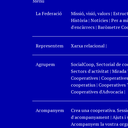
Menú
La Federació
Missió, visió, valors
|
Estruc
Història
|
Notícies
|
Per a mi
d'encàrrecs
|
Baròmetre Coo
Representem
Xarxa relacional
|
Agrupem
SocialCoop, Sectorial de coo
Sectors d'activitat
|
Mirada 
Cooperatives
|
Cooperatives
cooperatius
|
Cooperatives 
Cooperatives d'Advocacia
|
Acompanyem
Crea una cooperativa. Sessi
d'acompanyament
|
Ajuts i
Acompanyem la vostra organ