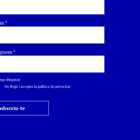
om
*
gnom
*
p obligatori
He llegit i accepto la política de privacitat