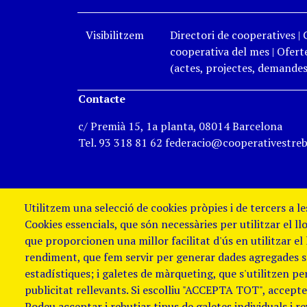
Visibilitzem
Directori de cooperatives
|
cooperativa del mes
|
Oferte
(actes, projectes, demandes,
Contacte
c/ Premià 15, 1a planta, 08014 Barcelona
Tel. 93 318 81 62 federacio@cooperativestreb
Utilitzem una selecció de cookies pròpies i de tercers a l
Cookies essencials, que són necessàries per utilitzar el ll
que proporcionen una millor facilitat d'ús en utilitzar el
rendiment, que fem servir per generar dades agregades sob
estadístiques; i galetes de màrqueting, que s'utilitzen p
publicitat rellevants. Si escolliu "ACCEPTA TOT", accepteu
Podeu acceptar i rebutjar tipus de galetes individuals i r