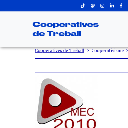
Menu superior
Vés al contingut
Cooperatives
de Treball
Fil d'ariadna
Cooperatives de Treball
Cooperativisme