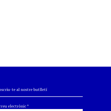
scriu-te al nostre butlletí
rreu electrònic
*