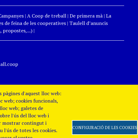
Campanyes
|
A Coop de treball
|
De primera mà
|
La
s de feina de les cooperatives
|
Taulell d’anuncis
 propostes,...)
|
all.coop
es pàgines d'aquest lloc web:
oc web; cookies funcionals,
 lloc web; galetes de
re l'ús del lloc web i
er mostrar contingut i
CONFIGURACIÓ DE LES COOKIES
 l'ús de totes les cookies.
evocar el vostre