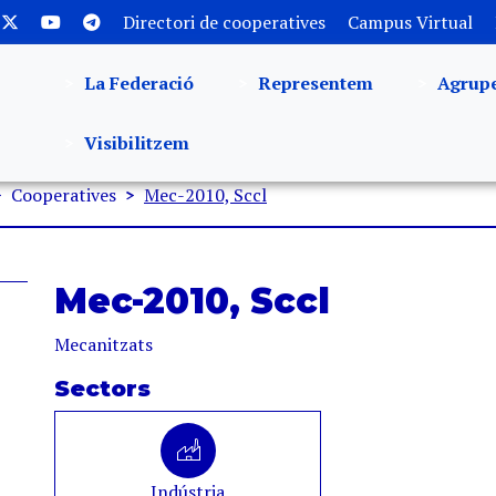
Directori de cooperatives
Campus Virtual
La Federació
Representem
Agrup
Visibilitzem
Cooperatives
Mec-2010, Sccl
Mec-2010, Sccl
Mecanitzats
Sectors
Indústria