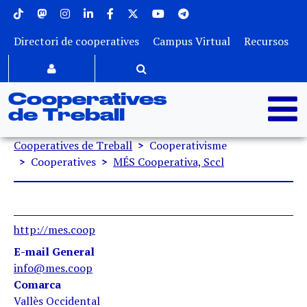
Menu superior
Vés al contingut
Directori de cooperatives
Campus Virtual
Recursos
Cooperatives
de Treball
Fil d'ariadna
Cooperatives de Treball
Cooperativisme
Cooperatives
MÉS Cooperativa, Sccl
http://mes.coop
E-mail General
info@mes.coop
Comarca
Vallès Occidental