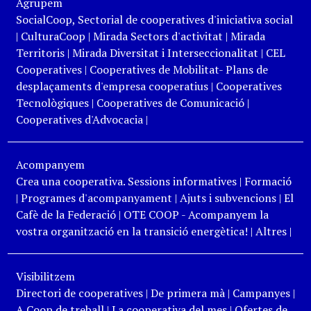
Agrupem
SocialCoop, Sectorial de cooperatives d'iniciativa social
|
CulturaCoop
|
Mirada Sectors d'activitat
|
Mirada
Territoris
|
Mirada Diversitat i Interseccionalitat
|
CEL
Cooperatives
|
Cooperatives de Mobilitat- Plans de
desplaçaments d'empresa cooperatius
|
Cooperatives
Tecnològiques
|
Cooperatives de Comunicació
|
Cooperatives d'Advocacia
|
Acompanyem
Crea una cooperativa. Sessions informatives
|
Formació
|
Programes d'acompanyament
|
Ajuts i subvencions
|
El
Cafè de la Federació
|
OTE COOP - Acompanyem la
vostra organització en la transició energètica!
|
Altres
|
Visibilitzem
Directori de cooperatives
|
De primera mà
|
Campanyes
|
A Coop de treball
|
La cooperativa del mes
|
Ofertes de