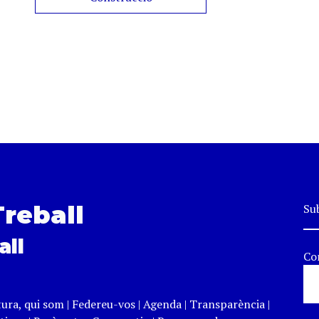
Treball
Sub
all
Co
tura, qui som
|
Federeu-vos
|
Agenda
|
Transparència
|