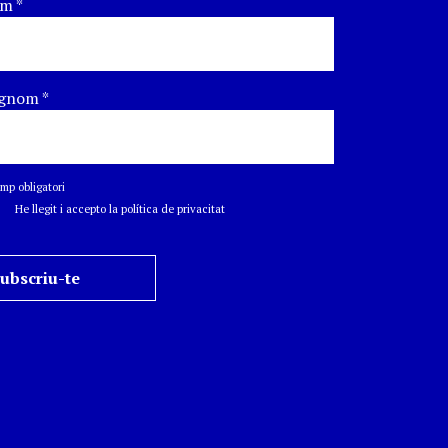
om
*
gnom
*
p obligatori
He llegit i accepto la política de privacitat