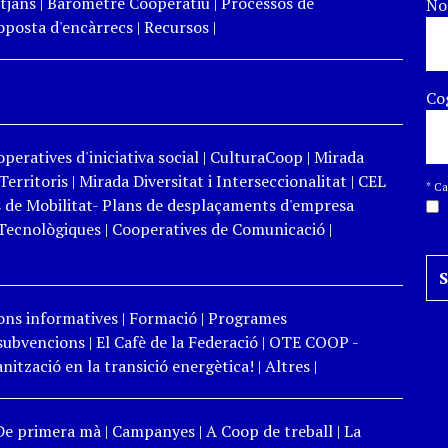
tjans
|
Baròmetre Cooperatiu
|
Processos de
N
roposta d'encàrrecs
|
Recursos
|
Co
peratives d'iniciativa social
|
CulturaCoop
|
Mirada
Territoris
|
Mirada Diversitat i Interseccionalitat
|
CEL
*
Cam
 de Mobilitat- Plans de desplaçaments d'empresa
Tecnològiques
|
Cooperatives de Comunicació
|
ons informatives
|
Formació
|
Programes
 subvencions
|
El Cafè de la Federació
|
OTE COOP -
ització en la transició energètica!
|
Altres
|
De primera mà
|
Campanyes
|
A Coop de treball
|
La