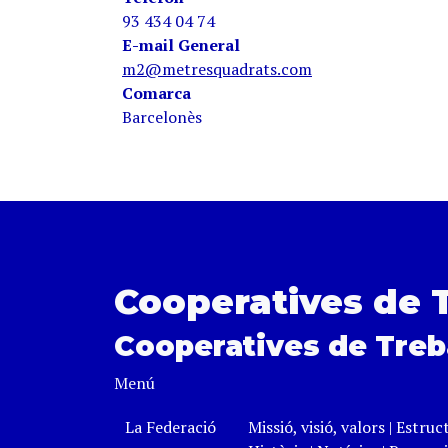
93 434 04 74
E-mail General
m2@metresquadrats.com
Comarca
Barcelonès
Cooperatives de 
Cooperatives de Treb
Menú
La Federació
Missió, visió, valors
|
Estruc