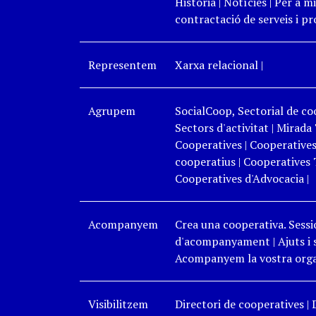
Història
|
Notícies
|
Per a mi
contractació de serveis i p
Representem
Xarxa relacional
|
Agrupem
SocialCoop, Sectorial de coo
Sectors d'activitat
|
Mirada 
Cooperatives
|
Cooperatives
cooperatius
|
Cooperatives 
Cooperatives d'Advocacia
|
Acompanyem
Crea una cooperativa. Sessi
d'acompanyament
|
Ajuts i
Acompanyem la vostra organ
Visibilitzem
Directori de cooperatives
|