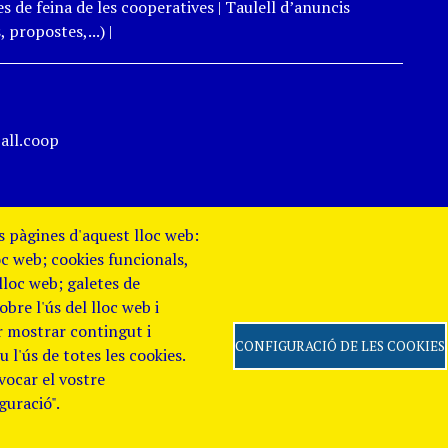
s de feina de les cooperatives
|
Taulell d’anuncis
 propostes,...)
|
all.coop
es pàgines d'aquest lloc web:
oc web; cookies funcionals,
 lloc web; galetes de
re l'ús del lloc web i
er mostrar contingut i
CONFIGURACIÓ DE LES COOKIES
 l'ús de totes les cookies.
evocar el vostre
 de Privacitat
Canal
guració".