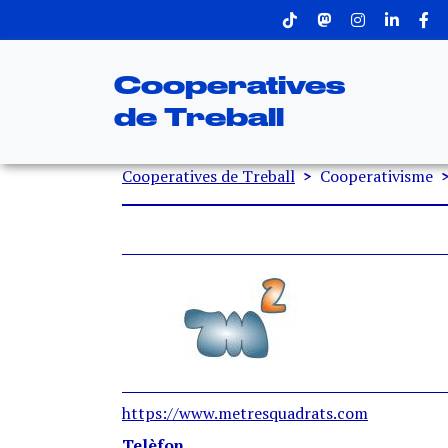
Menu superior
Vés al contingut
Cooperatives
de Treball
Fil d'ariadna
Cooperatives de Treball
Cooperativisme
https://www.metresquadrats.com
Telèfon