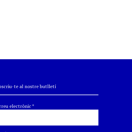
scriu-te al nostre butlletí
rreu electrònic
*