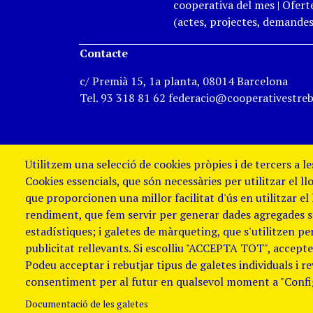
cooperativa del mes
|
Oferte
(actes, projectes, demandes,
Contacte
c/ Premià 15, 1a planta, 08014 Barcelona
Tel. 93 318 81 62 federacio@cooperativestreb
Utilitzem una selecció de cookies pròpies i de tercers a l
Cookies essencials, que són necessàries per utilitzar el ll
que proporcionen una millor facilitat d'ús en utilitzar el
rendiment, que fem servir per generar dades agregades sob
estadístiques; i galetes de màrqueting, que s'utilitzen p
publicitat rellevants. Si escolliu "ACCEPTA TOT", accepteu
Podeu acceptar i rebutjar tipus de galetes individuals i r
Avis Legal i Política de galetes
Política
consentiment per al futur en qualsevol moment a "Confi
de denúncies
Documentació de les galetes