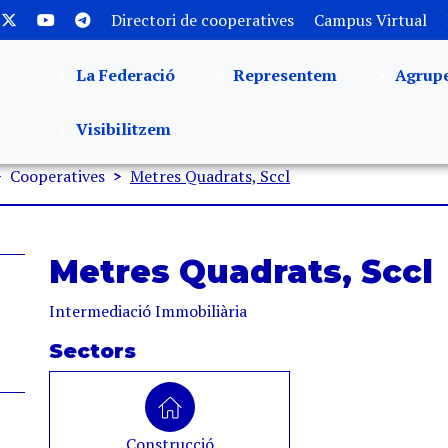
Directori de cooperatives
Campus Virtual
La Federació
Representem
Agrup
Visibilitzem
Cooperatives
Metres Quadrats, Sccl
Metres Quadrats, Sccl
Intermediació Immobiliària
Sectors
Construcció