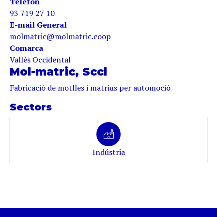
Telèfon
93 719 27 10
E-mail General
molmatric@molmatric.coop
Comarca
Vallès Occidental
Mol-matric, Sccl
Fabricació de motlles i matrius per automoció
Sectors
Indústria