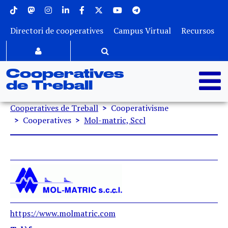
Menu superior
Vés al contingut
Directori de cooperatives
Campus Virtual
Recursos
Cooperatives
de Treball
Fil d'ariadna
Cooperatives de Treball
Cooperativisme
Cooperatives
Mol-matric, Sccl
https://www.molmatric.com