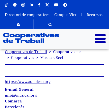
Menu superior
Vés al contingut
Directori de cooperatives
Campus Virtual
Recursos
Cooperatives
de Treball
Fil d'ariadna
Cooperatives de Treball
Cooperativisme
Cooperatives
Musicar, Sccl
https://www.auladeso.org
E-mail General
info@musicar.org
Comarca
Barcelonès