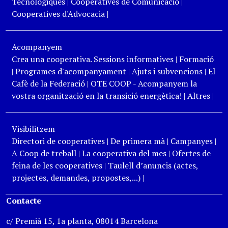
Tecnològiques
|
Cooperatives de Comunicació
|
Cooperatives d'Advocacia
|
Acompanyem
Crea una cooperativa. Sessions informatives
|
Formació
|
Programes d'acompanyament
|
Ajuts i subvencions
|
El
Cafè de la Federació
|
OTE COOP - Acompanyem la
vostra organització en la transició energètica!
|
Altres
|
Visibilitzem
Directori de cooperatives
|
De primera mà
|
Campanyes
|
A Coop de treball
|
La cooperativa del mes
|
Ofertes de
feina de les cooperatives
|
Taulell d’anuncis (actes,
projectes, demandes, propostes,...)
|
Contacte
c/ Premià 15, 1a planta, 08014 Barcelona