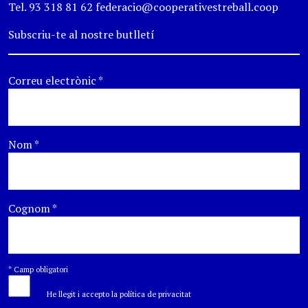
Tel. 93 318 81 62 federacio@cooperativestreball.coop
Subscriu-te al nostre butlletí
Correu electrònic
*
Nom
*
Cognom
*
*
Camp obligatori
He llegit i accepto la política de privacitat